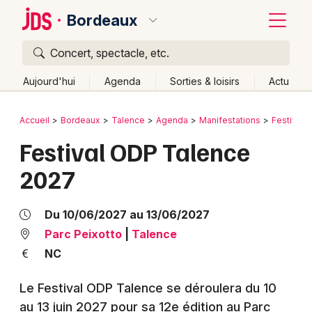
Bordeaux
Concert, spectacle, etc.
Quoi ?
Fermer
Aujourd'hui
Agenda
Sorties & loisirs
Actu
Où ?
Retour
Publier un événement
Accueil
Bordeaux
Talence
Agenda
Manifestations
Festival
Bordeaux et alentours
Gironde (33)
Aquitaine
Festival ODP Talence
Bordeaux
Partout
Près de moi
Changer de lieu
2027
Colmar
Quand ?
Effacer les dates
Lille
Grands événements
Aujourd'hui
Demain
Ce week-end
Autre
Du 10/06/2027 au 13/06/2027
Lyon
Parc Peixotto
|
Talence
Activité & Expérience
NC
Marseille
Manifestations
Le Festival ODP Talence se déroulera du 10
Mulhouse
au 13 juin 2027 pour sa 12e édition au Parc
Foires & salons