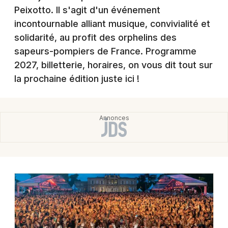
Montpellier
Peixotto. Il s'agit d'un événement
Spectacles
incontournable alliant musique, convivialité et
Nantes
solidarité, au profit des orphelins des
Concerts
Nice
sapeurs-pompiers de France. Programme
2027, billetterie, horaires, on vous dit tout sur
Paris
Sports
la prochaine édition juste ici !
Strasbourg
Soirées
Toulouse
Sorties famille
Toutes les villes
Expos
Sorties & loisirs
Festival en Gironde
Festival en Aquitaine