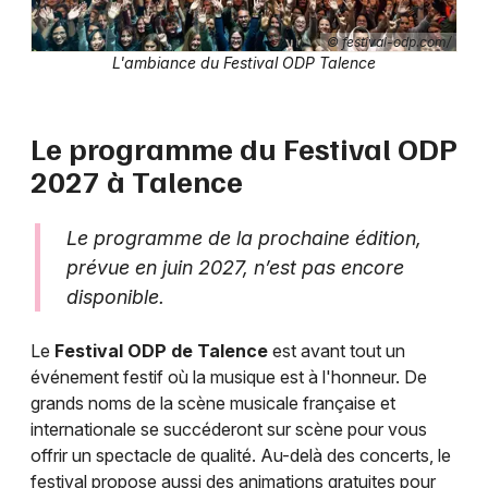
Festival en Nouvelle-Aquitaine
© festival-odp.com/
L'ambiance du Festival ODP Talence
Le programme du Festival ODP
Newsletter des sorties
2027 à Talence
Artistes en tournée
Le programme de la prochaine édition,
Actus à Bordeaux
prévue en juin 2027, n’est pas encore
disponible.
Magazine à Bordeaux
Le
Festival ODP de Talence
est avant tout un
événement festif où la musique est à l'honneur. De
grands noms de la scène musicale française et
internationale se succéderont sur scène pour vous
offrir un spectacle de qualité. Au-delà des concerts, le
festival propose aussi des animations gratuites pour