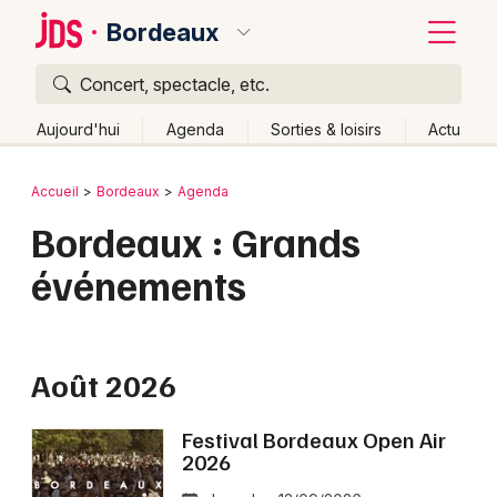
Bordeaux
Concert, spectacle, etc.
Quoi ?
Fermer
Aujourd'hui
Agenda
Sorties & loisirs
Actu
Où ?
Retour
Publier un événement
Accueil
Bordeaux
Agenda
Bordeaux et alentours
Gironde (33)
Aquitaine
Bordeaux : Grands
Bordeaux
Partout
Près de moi
Changer de lieu
événements
Colmar
Quand ?
Effacer les dates
Lille
Grands événements
Aujourd'hui
Demain
Ce week-end
Autre
Lyon
Août 2026
Activité & Expérience
Marseille
Manifestations
Festival Bordeaux Open Air
2026
Mulhouse
Foires & salons