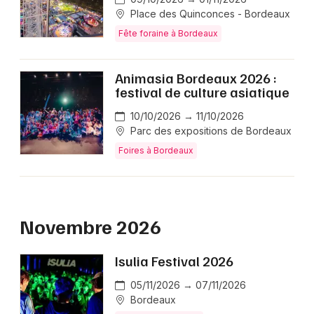
Place des Quinconces - Bordeaux
Fête foraine à Bordeaux
Choisir mes départements
33 - Gironde
Animasia Bordeaux 2026 :
festival de culture asiatique
Mon email
10/10/2026 → 11/10/2026
Parc des expositions de Bordeaux
Je m'abonne
Foires à Bordeaux
Novembre 2026
Isulia Festival 2026
05/11/2026 → 07/11/2026
Bordeaux