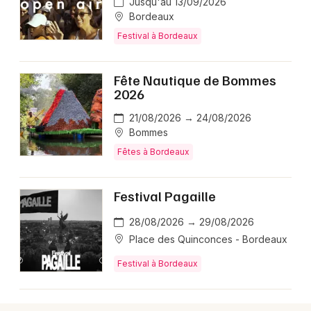
Jusqu'au 13/09/2026
Montpellier
Bordeaux
Spectacles
Nantes
Festival à Bordeaux
Concerts
Nice
Fête Nautique de Bommes
Paris
2026
Sports
21/08/2026 → 24/08/2026
Strasbourg
Soirées
Bommes
Toulouse
Fêtes à Bordeaux
Sorties famille
Toutes les villes
Festival Pagaille
Expos
28/08/2026 → 29/08/2026
Sorties & loisirs
Place des Quinconces - Bordeaux
Grands événements en Gironde
Festival à Bordeaux
Grands événements en Aquitaine