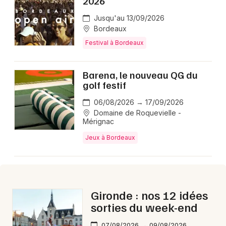
2026
Montpellier
Jusqu'au 13/09/2026
Spectacles
Nantes
Bordeaux
Festival à Bordeaux
Concerts
Nice
Paris
Sports
Barena, le nouveau QG du
golf festif
Strasbourg
Soirées
06/08/2026 → 17/09/2026
Toulouse
Domaine de Roquevielle -
Sorties famille
Mérignac
Toutes les villes
Jeux à Bordeaux
Expos
Sorties & loisirs
Aujourd'hui en Gironde
Gironde : nos 12 idées
sorties du week-end
Aujourd'hui en Aquitaine
07/08/2026 → 09/08/2026