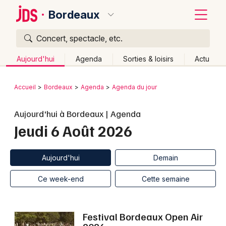
Bordeaux
Concert, spectacle, etc.
Quoi ?
Fermer
Aujourd'hui
Agenda
Sorties & loisirs
Actu
Où ?
Retour
Publier un événement
Accueil
Bordeaux
Agenda
Agenda du jour
Bordeaux et alentours
Gironde (33)
Aquitaine
Bordeaux
Aujourd'hui à Bordeaux | Agenda
Partout
Près de moi
Changer de lieu
Jeudi 6 Août 2026
Colmar
Quand ?
Effacer les dates
Lille
Grands événements
Aujourd'hui
Demain
Ce week-end
Autre
Aujourd'hui
Demain
Lyon
Activité & Expérience
Ce week-end
Cette semaine
Marseille
Manifestations
Mulhouse
Festival Bordeaux Open Air
Foires & salons