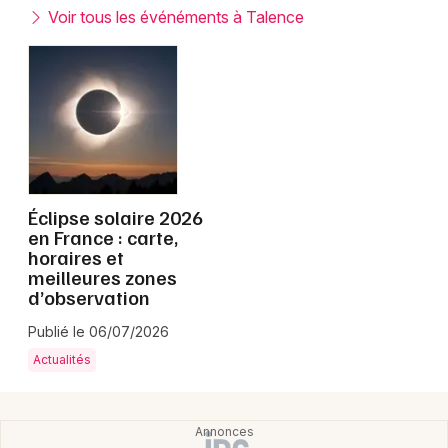
Montpellier
Voir tous les événéments à Talence
Spectacles
Nantes
Concerts
Nice
Paris
Sports
Strasbourg
Soirées
Toulouse
Éclipse solaire 2026
Sorties famille
en France : carte,
horaires et
Toutes les villes
meilleures zones
Expos
d’observation
Sorties & loisirs
Publié le 06/07/2026
Actualités
Gironde
Aquitaine