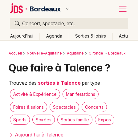
Bordeaux
Concert, spectacle, etc.
Quoi ?
Fermer
Aujourd'hui
Agenda
Sorties & loisirs
Actu
Où ?
Retour
Publier un événement
Accueil
Nouvelle-Aquitaine
Aquitaine
Gironde
Bordeaux
Bordeaux et alentours
Gironde (33)
Aquitaine
Que faire à Talence ?
Bordeaux
Partout
Près de moi
Changer de lieu
Colmar
Quand ?
Trouvez des
sorties à Talence
par type :
Effacer les dates
Lille
Grands événements
Aujourd'hui
Demain
Ce week-end
Autre
Activité & Expérience
Manifestations
Lyon
Activité & Expérience
Foires & salons
Spectacles
Concerts
Marseille
Sports
Soirées
Sorties famille
Expos
Manifestations
Mulhouse
Aujourd'hui à Talence
Foires & salons