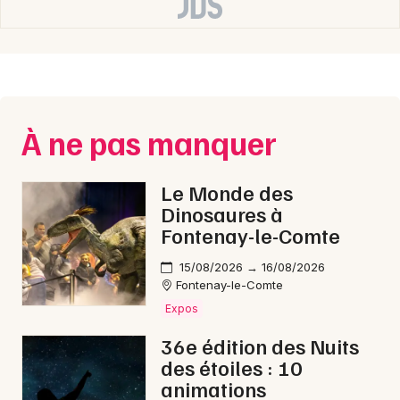
Nouvelle-Aquitaine
Newsletter des sorties
À ne pas manquer
Artistes en tournée
Le Monde des
Dinosaures à
Actus à Bordeaux
Fontenay-le-Comte
Magazine à Bordeaux
15/08/2026 → 16/08/2026
Fontenay-le-Comte
Expos
36e édition des Nuits
des étoiles : 10
animations