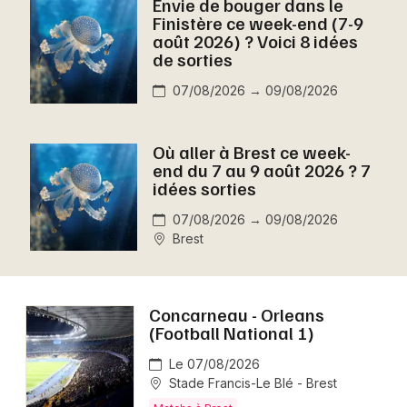
Envie de bouger dans le
Montpellier
Finistère ce week-end (7-9
Spectacles
août 2026) ? Voici 8 idées
Nantes
de sorties
Concerts
Nice
07/08/2026 → 09/08/2026
Paris
Sports
Où aller à Brest ce week-
Strasbourg
end du 7 au 9 août 2026 ? 7
Soirées
idées sorties
Toulouse
Sorties famille
07/08/2026 → 09/08/2026
Toutes les villes
Brest
Expos
Sorties & loisirs
Concarneau - Orleans
(Football National 1)
Aujourd'hui dans le Finistère
Le 07/08/2026
Stade Francis-Le Blé - Brest
Aujourd'hui en Bretagne