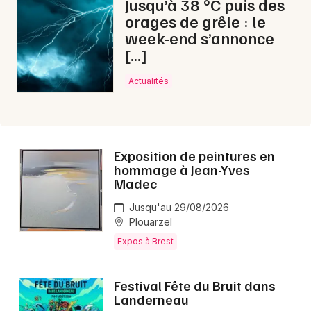
Jusqu’à 38 °C puis des
Choisir mes départements
orages de grêle : le
29 - Finistère
week-end s’annonce
[…]
Mon email
Actualités
Je m'abonne
Exposition de peintures en
hommage à Jean-Yves
Madec
Jusqu'au 29/08/2026
Plouarzel
Expos à Brest
Festival Fête du Bruit dans
Landerneau