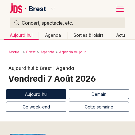
Brest
Concert, spectacle, etc.
Quoi ?
Fermer
Aujourd'hui
Agenda
Sorties & loisirs
Actu
Où ?
Retour
Publier un événement
Accueil
Brest
Agenda
Agenda du jour
Brest et alentours
Finistère (29)
Bretagne
Partout
Bordeaux
Aujourd'hui à Brest | Agenda
Près de moi
Changer de lieu
Vendredi 7 Août 2026
Colmar
Quand ?
Effacer les dates
Lille
Grands événements
Aujourd'hui
Demain
Ce week-end
Autre
Aujourd'hui
Demain
Lyon
Activité & Expérience
Ce week-end
Cette semaine
Marseille
Manifestations
Mulhouse
Foires & salons