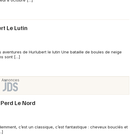
edi 8 octobre […]
Mon email
rt Le Lutin
Je m'abonne
 aventures de Hurlubert le lutin Une bataille de boules de neige
ns sont […]
r Perd Le Nord
demment, c’est un classique, c’est fantastique : cheveux bouclés et
…]