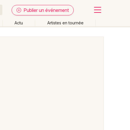
Publier un événement
Actu
Artistes en tournée
Fermer
Effacer les dates
week-end
Autre