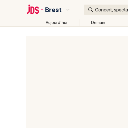
Brest
Concert, spectac
Aujourd'hui
Demain
Quoi ?
Où ?
Brest et alentours
Finistère (29)
Bretagne
Part
Changer de lieu