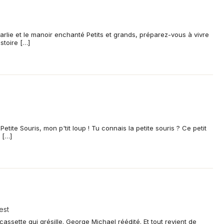
rlie et le manoir enchanté Petits et grands, préparez-vous à vivre
stoire […]
etite Souris, mon p'tit loup ! Tu connais la petite souris ? Ce petit
 […]
est
 cassette qui grésille. George Michael réédité. Et tout revient de