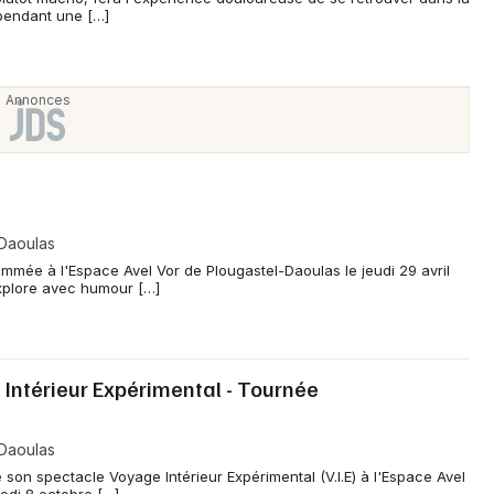
pendant une […]
Newsletter des sorties
Artistes en tournée
Actus à Brest
Magazine à Brest
-Daoulas
mmée à l'Espace Avel Vor de Plougastel-Daoulas le jeudi 29 avril
xplore avec humour […]
Intérieur Expérimental - Tournée
-Daoulas
Choisir mes départements
son spectacle Voyage Intérieur Expérimental (V.I.E) à l'Espace Avel
29 - Finistère