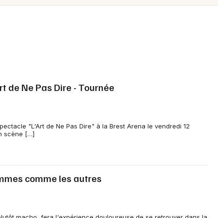
Spectacles
Mulhouse
Concerts
Montpellier
Nantes
Sports
Nice
Soirées
Paris
Art de Ne Pas Dire - Tournée
Sorties famille
Strasbourg
Expos
Toulouse
ectacle "L'Art de Ne Pas Dire" à la Brest Arena le vendredi 12
n scène […]
Sorties & loisirs
Toutes les villes
Théâtre dans le Finistère
mmes comme les autres
Théâtre en Bretagne
lutôt macho, fera l'expérience douloureuse de se retrouver dans la