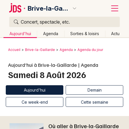
Brive-la-Gaillarde
Concert, spectacle, etc.
Quoi ?
Fermer
Aujourd'hui
Agenda
Sorties & loisirs
Actu
Où ?
Retour
Publier un événement
Accueil
Brive-la-Gaillarde
Agenda
Agenda du jour
Brive-la-Gaillarde et alentours
Corrèze (19)
Limousin
Bordeaux
Aujourd'hui à Brive-la-Gaillarde | Agenda
Partout
Près de moi
Changer de lieu
Samedi 8 Août 2026
Colmar
Quand ?
Effacer les dates
Lille
Grands événements
Aujourd'hui
Demain
Ce week-end
Autre
Aujourd'hui
Demain
Lyon
Activité & Expérience
Ce week-end
Cette semaine
Marseille
Manifestations
Mulhouse
Où aller à Brive-la-Gaillarde
Foires & salons