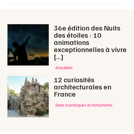
Aujourd'hui en Nouvelle-Aquitaine
36e édition des Nuits
des étoiles : 10
animations
Newsletter des sorties
exceptionnelles à vivre
[…]
Artistes en tournée
Actualités
Actus à Brive-la-Gaillarde
12 curiosités
architecturales en
Magazine à Brive-la-Gaillarde
France
Sites touristiques et monuments