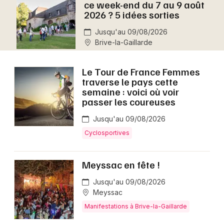
ce week-end du 7 au 9 août
Montpellier
2026 ? 5 idées sorties
Spectacles
Nantes
Jusqu'au 09/08/2026
Brive-la-Gaillarde
Concerts
Nice
Paris
Sports
Le Tour de France Femmes
traverse le pays cette
Strasbourg
semaine : voici où voir
Soirées
passer les coureuses
Toulouse
Sorties famille
Jusqu'au 09/08/2026
Toutes les villes
Cyclosportives
Expos
Meyssac en fête !
Sorties & loisirs
Jusqu'au 09/08/2026
Aujourd'hui en Corrèze
Meyssac
Manifestations à Brive-la-Gaillarde
Aujourd'hui en Limousin