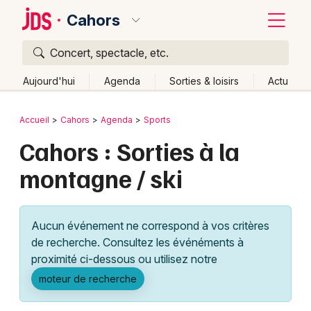
Cahors
Concert, spectacle, etc.
Quoi ?
Fermer
Aujourd'hui
Agenda
Sorties & loisirs
Actu
Où ?
Retour
Publier un événement
Accueil
Cahors
Agenda
Sports
Cahors et alentours
Lot (46)
Midi-Pyrénées
Partout
Cahors : Sorties à la
Bordeaux
Près de moi
Changer de lieu
montagne / ski
Colmar
Quand ?
Effacer les dates
Lille
Grands événements
Aujourd'hui
Demain
Ce week-end
Autre
Aucun événement ne correspond à vos critères
Lyon
Activité & Expérience
de recherche. Consultez les événéments à
proximité ci-dessous ou utilisez notre
Marseille
Manifestations
moteur de recherche
Mulhouse
Foires & salons