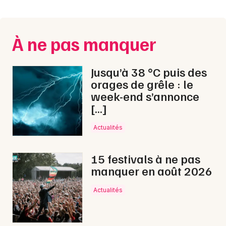
Montpellier
Spectacles
Nantes
À ne pas manquer
Concerts
Nice
Paris
Sports
Jusqu’à 38 °C puis des
orages de grêle : le
Strasbourg
Soirées
week-end s’annonce
[…]
Toulouse
Sorties famille
Toutes les villes
Actualités
Expos
15 festivals à ne pas
Sorties & loisirs
manquer en août 2026
Montagne dans le Lot
Actualités
Montagne en Midi-Pyrénées