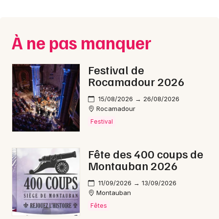
Montpellier
Spectacles
Nantes
À ne pas manquer
Concerts
Nice
Paris
Sports
Festival de
Rocamadour 2026
Strasbourg
Soirées
15/08/2026 → 26/08/2026
Toulouse
Rocamadour
Sorties famille
Festival
Toutes les villes
Expos
Fête des 400 coups de
Sorties & loisirs
Montauban 2026
Sorties famille dans le Lot
11/09/2026 → 13/09/2026
Montauban
Fêtes
Sorties famille en Midi-Pyrénées