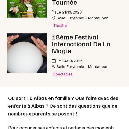
Tournée
Le 21/10/2026
Choisir mes départements
Salle Eurythmie - Montauban
46 - Lot
Théâtre
18ème Festival
International De La
Mon email
Magie
Je m'abonne
Le 24/10/2026
Salle Eurythmie - Montauban
Spectacles
Où sortir à
Albas
en famille ? Que faire avec des
enfants à
Albas
? Ce sont des questions que de
nombreux parents se posent !
Pour occuper ses enfants et partager des moments