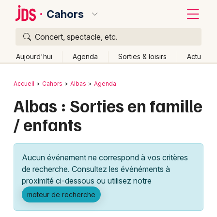
Cahors
Concert, spectacle, etc.
Quoi ?
Fermer
Aujourd'hui
Agenda
Sorties & loisirs
Actu
Où ?
Retour
Publier un événement
Accueil
Cahors
Albas
Agenda
Cahors et alentours
Lot (46)
Midi-Pyrénées
Partout
Albas : Sorties en famille
Bordeaux
Près de moi
Changer de lieu
/ enfants
Colmar
Quand ?
Effacer les dates
Lille
Grands événements
Aujourd'hui
Demain
Ce week-end
Autre
Aucun événement ne correspond à vos critères
Lyon
Activité & Expérience
de recherche. Consultez les événéments à
proximité ci-dessous ou utilisez notre
Marseille
Manifestations
moteur de recherche
Mulhouse
Foires & salons