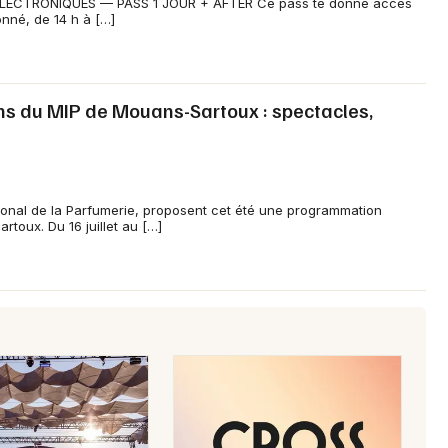
ÉLECTRONIQUES — PASS 1 JOUR + AFTER Ce pass te donne accès
ionné, de 14 h à […]
ins du MIP de Mouans-Sartoux : spectacles,
ional de la Parfumerie, proposent cet été une programmation
rtoux. Du 16 juillet au […]