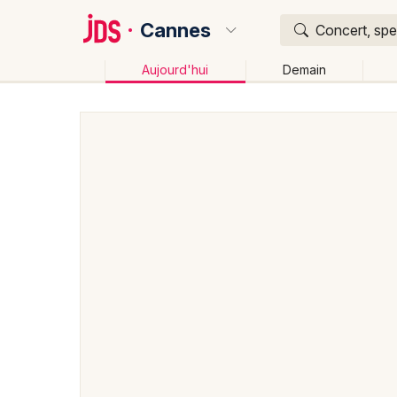
Cannes
Concert, spe
Aujourd'hui
Demain
Quoi ?
Où ?
Cannes et alentours
Alpes-Maritimes (06)
Proven
Partout
Près de moi
Changer de lieu