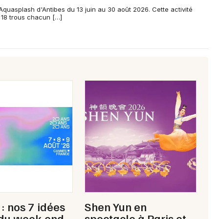
Choisir mes départements
'Aquasplash d'Antibes du 13 juin au 30 août 2026. Cette activité
e 18 trous chacun […]
06 - Alpes-Maritimes
Mon email
Je m'abonne
: nos 7 idées
Shen Yun en
 du week-end
spectacle à Paris et