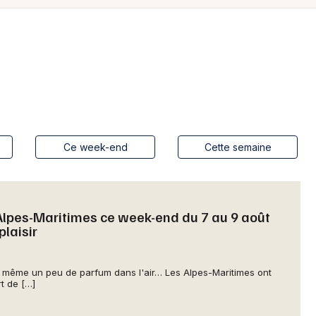
Spectacles
Mulhouse
Concerts
Montpellier
Nantes
Sports
Nice
Soirées
Paris
Sorties famille
Ce week-end
Cette semaine
Strasbourg
Expos
Toulouse
Sorties & loisirs
Toutes les villes
 Alpes-Maritimes ce week-end du 7 au 9 août
plaisir
Aujourd'hui dans les Alpes-Maritimes
Aujourd'hui en Provence-Alpes-Côte-
 et même un peu de parfum dans l'air… Les Alpes-Maritimes ont
t de […]
d'Azur