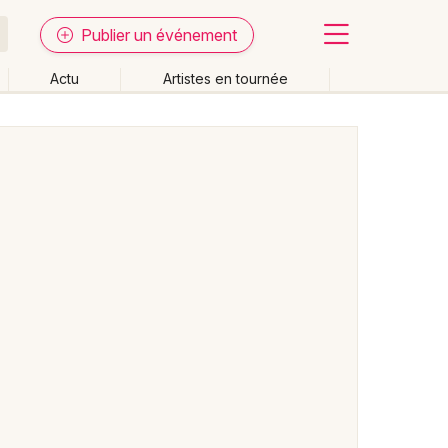
Publier un événement
Actu
Artistes en tournée
Fermer
Effacer les dates
week-end
Autre