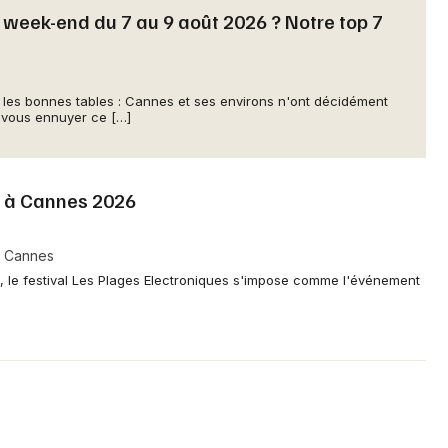
 week-end du 7 au 9 août 2026 ? Notre top 7
Newsletter des sorties
et les bonnes tables : Cannes et ses environs n'ont décidément
r vous ennuyer ce […]
Artistes en tournée
Actus à Cannes
s à Cannes 2026
Magazine à Cannes
- Cannes
e, le festival Les Plages Electroniques s'impose comme l'événement