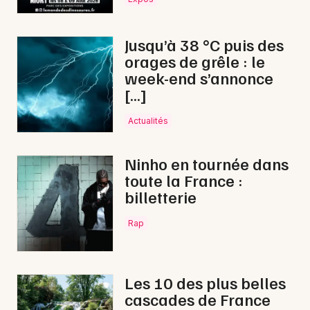
Choisir mes départements
19 - Corrèze
Jusqu’à 38 °C puis des
orages de grêle : le
Mon email
week-end s’annonce
[…]
Je m'abonne
Actualités
Ninho en tournée dans
toute la France :
billetterie
Rap
Les 10 des plus belles
cascades de France