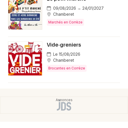
Montpellier
09/08/2026 → 24/01/2027
Spectacles
Nantes
Chamberet
Marchés en Corrèze
Concerts
Nice
Paris
Sports
Vide-greniers
Strasbourg
Soirées
Le 15/08/2026
Chamberet
Toulouse
Sorties famille
Brocantes en Corrèze
Toutes les villes
Expos
Sorties & loisirs
Foires & salons en Limousin
Foires & salons en Nouvelle-Aquitaine