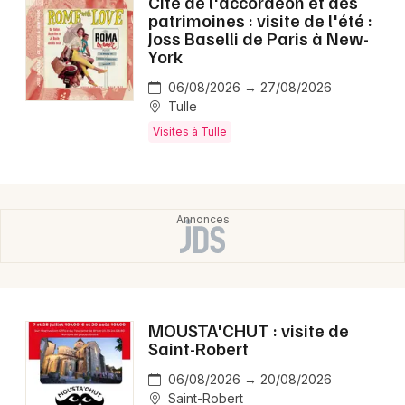
Cité de l'accordéon et des
Montpellier
patrimoines : visite de l'été :
Joss Baselli de Paris à New-
Spectacles
Nantes
York
Concerts
Nice
06/08/2026 → 27/08/2026
Tulle
Paris
Sports
Visites à Tulle
Strasbourg
Soirées
Toulouse
Sorties famille
Toutes les villes
Expos
Sorties & loisirs
MOUSTA'CHUT : visite de
Visites en Limousin
Saint-Robert
06/08/2026 → 20/08/2026
Visites en Nouvelle-Aquitaine
Saint-Robert