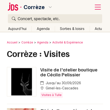
Corrèze
Concert, spectacle, etc.
Quoi ?
Fermer
Aujourd'hui
Agenda
Sorties & loisirs
Actu
Où ?
Retour
Publier un événement
Accueil
Corrèze
Agenda
Activité & Expérience
Corrèze (19)
Limousin
Partout
Près de moi
Corrèze : Visites
Bordeaux
Changer de lieu
Colmar
Quand ?
Effacer les dates
Visite de l'atelier boutique
Lille
Grands événements
Aujourd'hui
Demain
Ce week-end
Autre
de Cécila Pelissier
Lyon
Jusqu'au 30/09/2026
Activité & Expérience
Gimel-les-Cascades
Marseille
Visites à Tulle
Manifestations
Mulhouse
Foires & salons