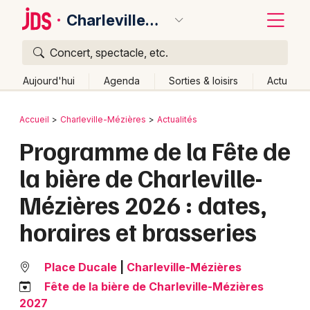
Charleville-Mézières
Concert, spectacle, etc.
Quoi ?
Fermer
Aujourd'hui
Agenda
Sorties & loisirs
Actu
Où ?
Retour
Publier un événement
Accueil
Charleville-Mézières
Actualités
Charleville-Mézières et alentours
Ardennes (08)
Programme de la Fête de
Bordeaux
Champagne-Ardenne
Partout
Près de moi
la bière de Charleville-
Changer de lieu
Colmar
Mézières 2026 : dates,
Quand ?
Effacer les dates
Lille
Grands événements
horaires et brasseries
Aujourd'hui
Demain
Ce week-end
Autre
Lyon
Activité & Expérience
Marseille
Place Ducale
|
Charleville-Mézières
Manifestations
Fête de la bière de Charleville-Mézières
Mulhouse
2027
Foires & salons