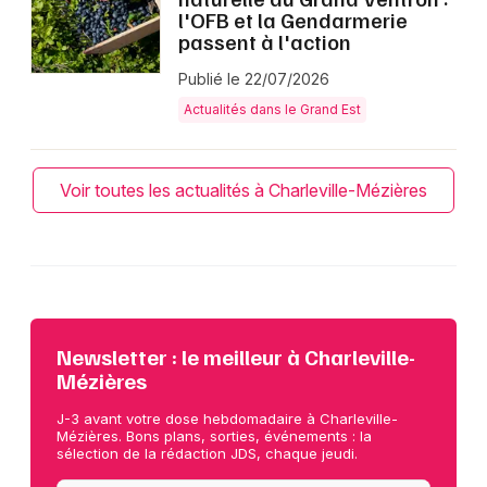
l'OFB et la Gendarmerie
passent à l'action
Publié le 22/07/2026
Actualités dans le Grand Est
Voir toutes les actualités à Charleville-Mézières
Newsletter : le meilleur à Charleville-
Mézières
J-3 avant votre dose hebdomadaire à Charleville-
Mézières. Bons plans, sorties, événements : la
sélection de la rédaction JDS, chaque jeudi.