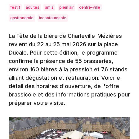
Montpellier
festif
adultes
amis
plein air
centre-ville
Spectacles
Nantes
gastronomie
incontournable
Concerts
Nice
La Fête de la bière de Charleville-Mézières
Paris
Sports
revient du 22 au 25 mai 2026 sur la place
Ducale. Pour cette édition, le programme
Strasbourg
Soirées
confirme la présence de 55 brasseries,
Toulouse
environ 160 bières à la pression et 76 stands
Sorties famille
alliant dégustation et restauration. Voici le
Toutes les villes
détail des horaires d'ouverture, de l'offre
Expos
brassicole et des informations pratiques pour
Sorties & loisirs
préparer votre visite.
Actualités dans la Ardennes
Actualités en Champagne-Ardenne