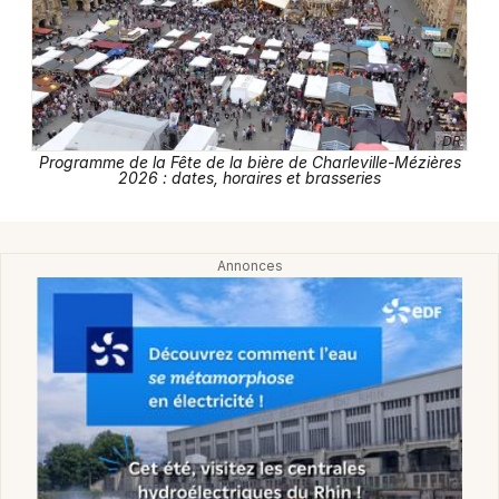
Actualités dans le Grand Est
DR
Newsletter des sorties
Programme de la Fête de la bière de Charleville-Mézières
2026 : dates, horaires et brasseries
Artistes en tournée
Actus à Charleville-Mézières
Magazine à Charleville-Mézières