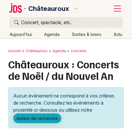
Châteauroux
Concert, spectacle, etc.
Quoi ?
Fermer
Aujourd'hui
Agenda
Sorties & loisirs
Actu
Où ?
Retour
Publier un événement
Accueil
Châteauroux
Agenda
Concerts
Châteauroux et alentours
Indre (36)
Centre
Partout
Châteauroux : Concerts
Bordeaux
Près de moi
Changer de lieu
de Noël / du Nouvel An
Colmar
Quand ?
Effacer les dates
Lille
Grands événements
Aujourd'hui
Demain
Ce week-end
Autre
Aucun événement ne correspond à vos critères
Lyon
Activité & Expérience
de recherche. Consultez les événéments à
proximité ci-dessous ou utilisez notre
Marseille
Manifestations
moteur de recherche
Mulhouse
Foires & salons