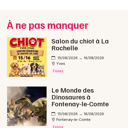
Montpellier
Spectacles
Nantes
À ne pas manquer
Concerts
Nice
Paris
Sports
Salon du chiot à La
Rochelle
Strasbourg
Soirées
15/08/2026 → 16/08/2026
Toulouse
Yves
Sorties famille
Foires
Toutes les villes
Expos
Le Monde des
Sorties & loisirs
Dinosaures à
Fontenay-le-Comte
Concerts de Noël en Indre
15/08/2026 → 16/08/2026
Fontenay-le-Comte
Concerts de Noël dans le Centre
Expos