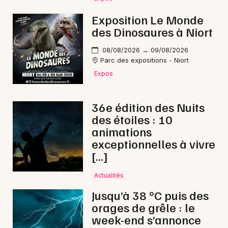
Concerts de Noël dans le Centre-Val de Loire
Exposition Le Monde
des Dinosaures à Niort
08/08/2026 → 09/08/2026
Parc des expositions - Niort
Newsletter des sorties
Expos
Artistes en tournée
36e édition des Nuits
des étoiles : 10
Actus à Châteauroux
animations
exceptionnelles à vivre
Magazine à Châteauroux
[…]
Actualités
Jusqu’à 38 °C puis des
orages de grêle : le
week-end s’annonce