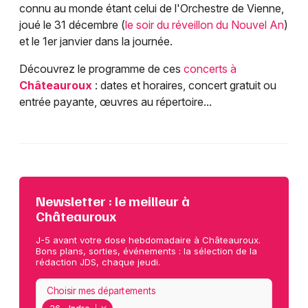
connu au monde étant celui de l'Orchestre de Vienne,
joué le 31 décembre (
le soir du réveillon du Nouvel An
)
et le 1er janvier dans la journée.
Découvrez le programme de ces
concerts à
Châteauroux
: dates et horaires, concert gratuit ou
entrée payante, œuvres au répertoire...
Newsletter : le meilleur à
Châteauroux
J-5 avant votre dose hebdomadaire à Châteauroux.
Bons plans, sorties, événements : la sélection de la
rédaction JDS, chaque jeudi.
Choisir mes départements