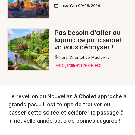
Choisir mes départements
Jusqu'au 09/08/2026
49 - Maine-et-Loire
Pas besoin d'aller au
Mon email
Japon : ce parc secret
va vous dépayser !
Je m'abonne
Parc Oriental de Maulévrier
Parc, jardin et aire de jeux
Le réveillon du Nouvel an à
Cholet
approche à
grands pas... Il est temps de trouver où
passer cette soirée et célébrer le passage à
la nouvelle année sous de bonnes augures !