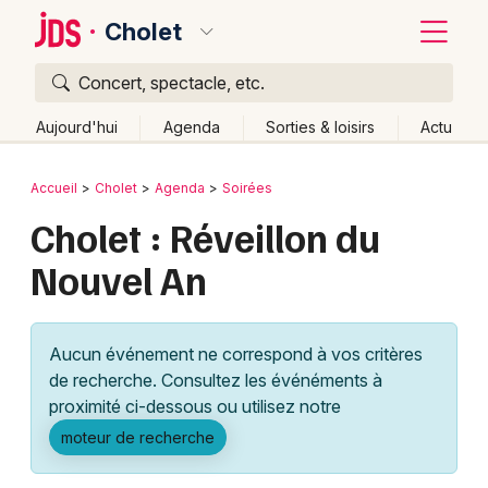
Cholet
Concert, spectacle, etc.
Quoi ?
Fermer
Aujourd'hui
Agenda
Sorties & loisirs
Actu
Où ?
Retour
Publier un événement
Accueil
Cholet
Agenda
Soirées
Cholet et alentours
Maine-et-Loire (49)
Cholet : Réveillon du
Bordeaux
Pays de la Loire
Partout
Près de moi
Changer de lieu
Nouvel An
Colmar
Quand ?
Effacer les dates
Lille
Grands événements
Aujourd'hui
Demain
Ce week-end
Autre
Aucun événement ne correspond à vos critères
Lyon
Activité & Expérience
de recherche. Consultez les événéments à
proximité ci-dessous ou utilisez notre
Marseille
Manifestations
moteur de recherche
Mulhouse
Foires & salons