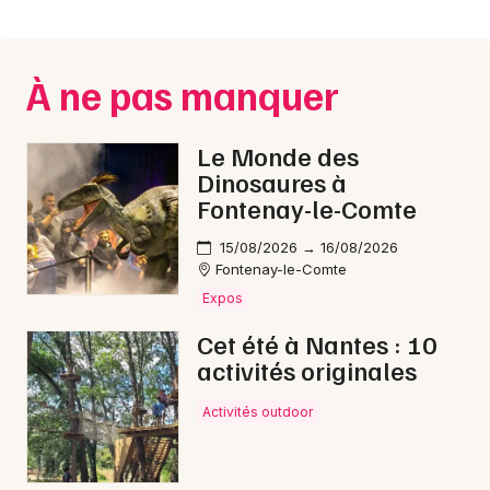
Montpellier
Spectacles
Nantes
À ne pas manquer
Concerts
Nice
Paris
Sports
Le Monde des
Dinosaures à
Strasbourg
Soirées
Fontenay-le-Comte
Toulouse
15/08/2026 → 16/08/2026
Sorties famille
Fontenay-le-Comte
Toutes les villes
Expos
Expos
Cet été à Nantes : 10
Sorties & loisirs
activités originales
Nouvel An dans le Maine-et-Loire
Activités outdoor
Nouvel An dans les Pays de la Loire