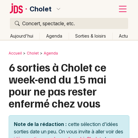
Cholet
Concert, spectacle, etc.
Quoi ?
Fermer
Aujourd'hui
Agenda
Sorties & loisirs
Actu
Où ?
Retour
Publier un événement
Accueil
Cholet
Agenda
Cholet et alentours
Maine-et-Loire (49)
6 sorties à Cholet ce
Bordeaux
Pays de la Loire
Partout
Près de moi
Changer de lieu
week-end du 15 mai
Colmar
Quand ?
Effacer les dates
pour ne pas rester
Lille
Grands événements
Aujourd'hui
Demain
Ce week-end
Autre
enfermé chez vous
Lyon
Activité & Expérience
Marseille
Manifestations
Note de la rédaction :
cette sélection d'idées
Mulhouse
sorties date un peu. On vous invite à aller voir des
Foires & salons