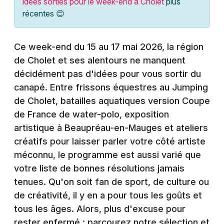
idées sorties pour le week-end à Cholet
plus
Montpellier
récentes 😊
Spectacles
Nantes
Concerts
Nice
Ce week-end du 15 au 17 mai 2026, la région
de Cholet et ses alentours ne manquent
Paris
Sports
décidément pas d'idées pour vous sortir du
Strasbourg
canapé. Entre frissons équestres au Jumping
Soirées
de Cholet, batailles aquatiques version Coupe
Toulouse
de France de water-polo, exposition
Sorties famille
Toutes les villes
artistique à Beaupréau-en-Mauges et ateliers
Expos
créatifs pour laisser parler votre côté artiste
méconnu, le programme est aussi varié que
Sorties & loisirs
votre liste de bonnes résolutions jamais
tenues. Qu'on soit fan de sport, de culture ou
Agenda dans le Maine-et-Loire
de créativité, il y en a pour tous les goûts et
tous les âges. Alors, plus d'excuse pour
Agenda dans les Pays de la Loire
rester enfermé : parcourez notre sélection et