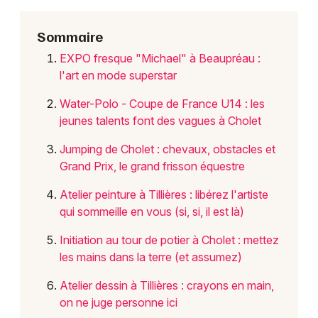
Choisir mes départements
49 - Maine-et-Loire
Sommaire
EXPO fresque "Michael" à Beaupréau :
Mon email
l'art en mode superstar
Water-Polo - Coupe de France U14 : les
Je m'abonne
jeunes talents font des vagues à Cholet
Jumping de Cholet : chevaux, obstacles et
Grand Prix, le grand frisson équestre
Atelier peinture à Tillières : libérez l'artiste
qui sommeille en vous (si, si, il est là)
Initiation au tour de potier à Cholet : mettez
les mains dans la terre (et assumez)
Atelier dessin à Tillières : crayons en main,
on ne juge personne ici