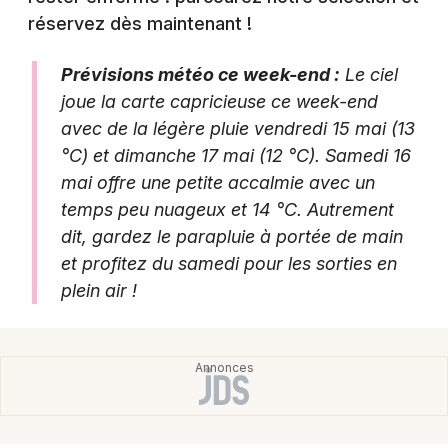
réservez dès maintenant !
Prévisions météo ce week-end :
Le ciel
Newsletter des sorties
joue la carte capricieuse ce week-end
avec de la légère pluie vendredi 15 mai (13
Artistes en tournée
°C) et dimanche 17 mai (12 °C). Samedi 16
mai offre une petite accalmie avec un
Actus à Cholet
temps peu nuageux et 14 °C. Autrement
dit, gardez le parapluie à portée de main
Magazine à Cholet
et profitez du samedi pour les sorties en
plein air !