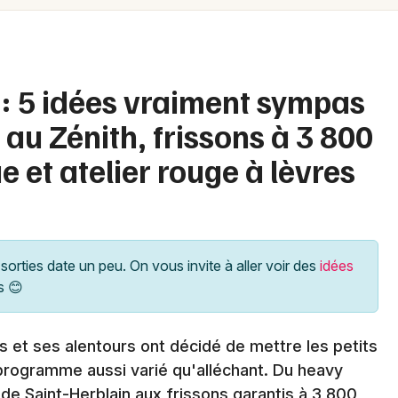
Spectacles
Mulhouse
Concerts
Montpellier
Nantes
Sports
: 5 idées vraiment sympas
Nice
au Zénith, frissons à 3 800
Soirées
Paris
e et atelier rouge à lèvres
Sorties famille
Strasbourg
Expos
Toulouse
Sorties & loisirs
Toutes les villes
sorties date un peu. On vous invite à aller voir des
idées
s 😊
Agenda en Loire-Atlantique
Agenda dans les Pays de la Loire
 et ses alentours ont décidé de mettre les petits
 programme aussi varié qu'alléchant. Du heavy
 de Saint-Herblain aux frissons garantis à 3 800