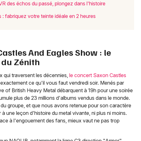
VR des échos du passé, plongez dans l'histoire
44 - Loire-Atlantique
 : fabriquez votre teinte idéale en 2 heures
Mon email
Je m'abonne
Castles And Eagles Show : le
 du Zénith
ix qui traversent les décennies,
le concert Saxon Castles
 exactement ce qu'il vous faut vendredi soir. Menés par
ave of British Heavy Metal débarquent à 19h pour une soirée
umule plus de 23 millions d'albums vendus dans le monde.
e du groupe, et que nous avons retenue pour son caractère
 à une leçon d'histoire du metal vivante, ni plus ni moins.
t face à l'engouement des fans, mieux vaut ne pas trop
mmun NAOLIB, notamment la ligne C3 direction "Armor"