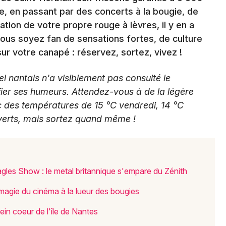
lle, en passant par des concerts à la bougie, de
ation de votre propre rouge à lèvres, il y en a
Newsletter des sorties
vous soyez fan de sensations fortes, de culture
ur votre canapé : réservez, sortez, vivez !
Artistes en tournée
el nantais n'a visiblement pas consulté le
Actus à Nantes
ier ses humeurs. Attendez-vous à de la légère
Magazine à Nantes
c des températures de 15 °C vendredi, 14 °C
verts, mais sortez quand même !
les Show : le metal britannique s'empare du Zénith
magie du cinéma à la lueur des bougies
in coeur de l'île de Nantes
Choisir mes départements