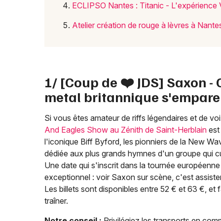
ECLIPSO Nantes : Titanic - L'expérience 
Atelier création de rouge à lèvres à Nantes
1/ [Coup de ❤️ JDS] Saxon - 
metal britannique s'empare
Si vous êtes amateur de riffs légendaires et de vo
And Eagles Show au Zénith de Saint-Herblain
est
l'iconique Biff Byford, les pionniers de la New W
dédiée aux plus grands hymnes d'un groupe qui c
Une date qui s'inscrit dans la tournée européenn
exceptionnel : voir Saxon sur scène, c'est assister
Les billets sont disponibles entre 52 € et 63 €, e
traîner.
Notre conseil :
Privilégiez les transports en co