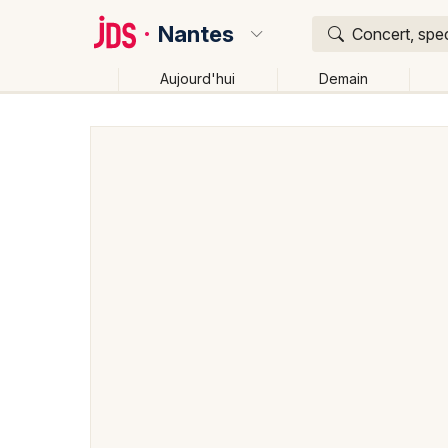
Nantes
Concert, spec
Aujourd'hui
Demain
Quoi ?
Où ?
Nantes et alentours
Loire-Atlantique (44)
Pays de
Près de moi
Changer de lieu