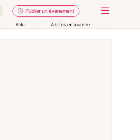
Publier un événement
Actu
Artistes en tournée
Fermer
Effacer les dates
week-end
Autre