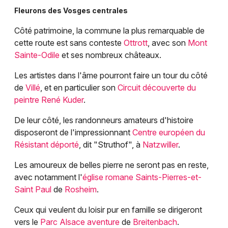
Newsletter des sorties
Fleurons des Vosges centrales
Artistes en tournée
Côté patrimoine, la commune la plus remarquable de
cette route est sans conteste
Ottrott
, avec son
Mont
Actualités
Sainte-Odile
et ses nombreux châteaux.
Magazine
Les artistes dans l'âme pourront faire un tour du côté
de
Villé
, et en particulier son
Circuit découverte du
peintre René Kuder
.
De leur côté, les randonneurs amateurs d'histoire
disposeront de l'impressionnant
Centre européen du
Résistant déporté
, dit "Struthof", à
Natzwiller
.
Les amoureux de belles pierre ne seront pas en reste,
avec notamment l'
église romane Saints-Pierres-et-
Choisir mes départements
Saint Paul
de
Rosheim
.
Ceux qui veulent du loisir pur en famille se dirigeront
vers le
Parc Alsace aventure
de
Breitenbach
.