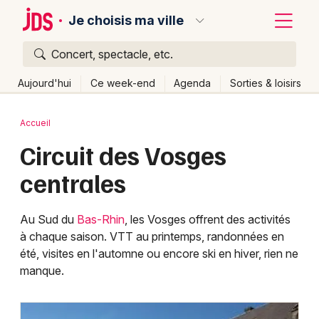
Je choisis ma ville
Concert, spectacle, etc.
Quoi ?
Fermer
Aujourd'hui
Ce week-end
Agenda
Sorties & loisirs
Où ?
Retour
Publier un événement
Accueil
Partout
Près de moi
Changer de lieu
Circuit des Vosges
Bordeaux
Quand ?
Effacer les dates
centrales
Colmar
Aujourd'hui
Demain
Ce week-end
Autre
Lille
Grands événements
Au Sud du
Bas-Rhin
, les Vosges offrent des activités
à chaque saison. VTT au printemps, randonnées en
Lyon
Activité & Expérience
été, visites en l'automne ou encore ski en hiver, rien ne
Marseille
manque.
Manifestations
Mulhouse
Foires & salons