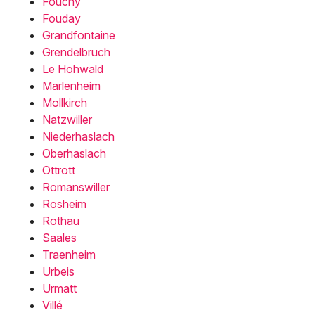
Fouchy
Fouday
Grandfontaine
Grendelbruch
Le Hohwald
Marlenheim
Mollkirch
Natzwiller
Niederhaslach
Oberhaslach
Ottrott
Romanswiller
Rosheim
Rothau
Saales
Traenheim
Urbeis
Urmatt
Villé