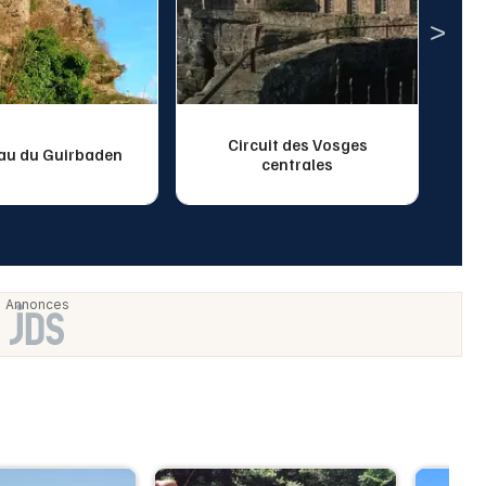
Circuit des Vosges
au du Guirbaden
C
centrales
S