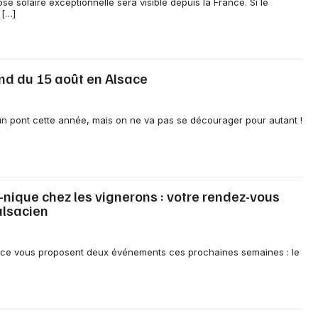
se solaire exceptionnelle sera visible depuis la France. Si le
 […]
end du 15 août en Alsace
e un pont cette année, mais on ne va pas se décourager pour autant !
Choisir mes départements
67 - Bas-Rhin
ique chez les vignerons : votre rendez-vous
alsacien
Mon email
Je m'abonne
ace vous proposent deux événements ces prochaines semaines : le