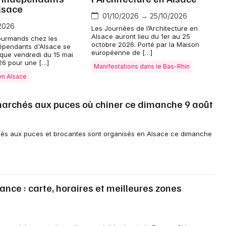
lsace
01/10/2026 → 25/10/2026
2026
Les Journées de l’Architecture en
Alsace auront lieu du 1er au 25
ourmands chez les
octobre 2026. Porté par la Maison
épendants d'Alsace se
européenne de […]
Jeux concours
que vendredi du 15 mai
26 pour une […]
Manifestations dans le Bas-Rhin
en Alsace
Newsletter des sorties
marchés aux puces où chiner ce dimanche 9 août
Artistes en tournée
Actus à Strasbourg
chés aux puces et brocantes sont organisés en Alsace ce dimanche
Magazine à Strasbourg
Actus tourisme & loisirs
rance : carte, horaires et meilleures zones
Restaurants