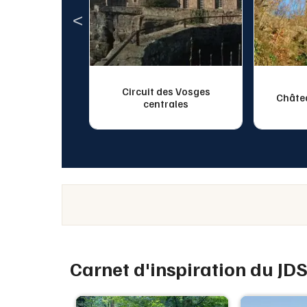
Circuit des Vosges
u Guirbaden
Châte
centrales
Carnet d'inspiration du JD