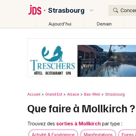
Strasbourg
Concert
Aujourd'hui
Demain
Quoi ?
Où ?
Strasbourg et alentours
Bas-Rhin (67)
Alsace
Changer de lieu
Accueil
Grand Est
Alsace
Bas-Rhin
Strasbourg
Que faire à Mollkirch ?
Trouvez des
sorties à Mollkirch
par type :
Activité & Expérience
Manifestations
Foires 