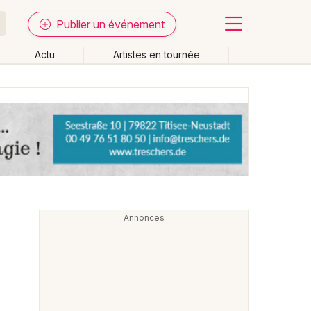
Publier un événement
Actu
Artistes en tournée
Fermer
Effacer les dates
week-end
Autre