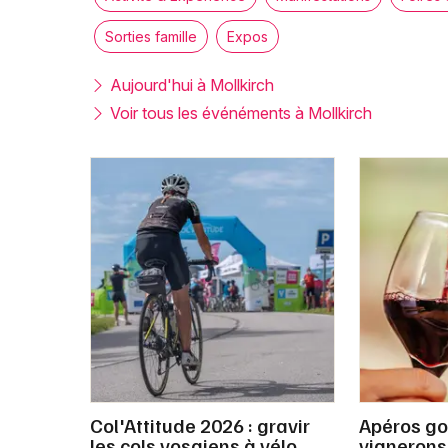
Sorties famille
Expos
Aujourd'hui à Mollkirch
Voir tous les événéments à Mollkirch
Col'Attitude 2026 : gravir
Apéros go
les cols vosgiens à vélo,
vignerons