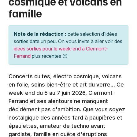
cosmique et volcans en
Montpellier
famille
Spectacles
Nantes
Concerts
Nice
Note de la rédaction :
cette sélection d'idées
Paris
sorties date un peu. On vous invite à aller voir des
Sports
idées sorties pour le week-end à Clermont-
Strasbourg
Ferrand
plus récentes 😊
Soirées
Toulouse
Sorties famille
Concerts cultes, électro cosmique, volcans
Toutes les villes
en folie, soins bien-être et art du verre... Ce
Expos
week-end du 5 au 7 juin 2026, Clermont-
Sorties & loisirs
Ferrand et ses alentours ne manquent
décidément pas d'ambition. Que vous soyez
Agenda dans le Puy-de-Dôme
nostalgique des années fard à paupières et
épaulettes, amateur de techno avant-
Agenda en Auvergne
gardiste, famille en quête d'éruptions