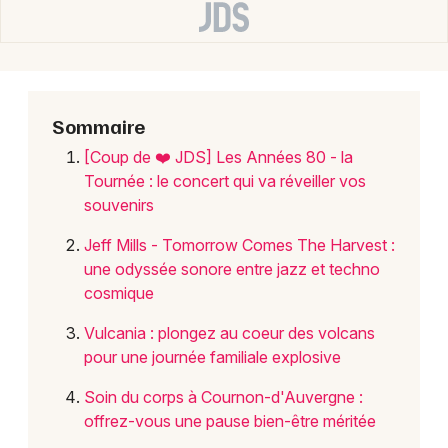
Choisir mes départements
63 - Puy-de-Dôme
Sommaire
[Coup de ❤️ JDS] Les Années 80 - la
Mon email
Tournée : le concert qui va réveiller vos
souvenirs
Je m'abonne
Jeff Mills - Tomorrow Comes The Harvest :
une odyssée sonore entre jazz et techno
cosmique
Vulcania : plongez au coeur des volcans
pour une journée familiale explosive
Soin du corps à Cournon-d'Auvergne :
offrez-vous une pause bien-être méritée