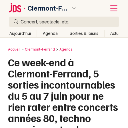
Clermont-Ferrand
Concert, spectacle, etc.
Quoi ?
Fermer
Aujourd'hui
Agenda
Sorties & loisirs
Actu
Où ?
Retour
Publier un événement
Accueil
Clermont-Ferrand
Agenda
Clermont-Ferrand et alentours
Puy-de-Dôme (63)
Ce week-end à
Bordeaux
Auvergne
Partout
Près de moi
Changer de lieu
Clermont-Ferrand, 5
Colmar
Quand ?
Effacer les dates
sorties incontournables
Lille
Grands événements
Aujourd'hui
Demain
Ce week-end
Autre
du 5 au 7 juin pour ne
Lyon
Activité & Expérience
rien rater entre concerts
Marseille
Manifestations
années 80, techno
Mulhouse
Foires & salons