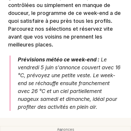
contrôlées ou simplement en manque de
Agenda en Auvergne-Rhône-Alpes
douceur, le programme de ce week-end a de
quoi satisfaire à peu près tous les profils.
Parcourez nos sélections et réservez vite
avant que vos voisins ne prennent les
Newsletter des sorties
meilleures places.
Artistes en tournée
Prévisions météo ce week-end :
Le
vendredi 5 juin s'annonce couvert avec 16
Actus à Clermont-Ferrand
°C, prévoyez une petite veste. Le week-
end se réchauffe ensuite franchement
Magazine à Clermont-Ferrand
avec 26 °C et un ciel partiellement
nuageux samedi et dimanche, idéal pour
profiter des activités en plein air.