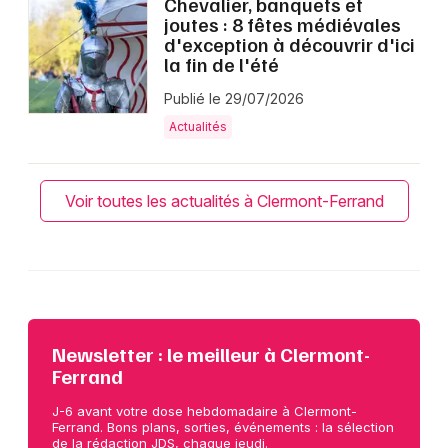
Chevalier, banquets et
joutes : 8 fêtes médiévales
d'exception à découvrir d'ici
la fin de l'été
Publié le 29/07/2026
Actualités
Voir toutes les actualités à Clermont-Ferrand
Newsletter : le meilleur à Clermont-
Ferrand
J-6 avant votre dose hebdomadaire à Clermont-
Ferrand. Bons plans, sorties, événements : la sélection
de la rédaction JDS, chaque jeudi.