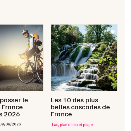
Choisir mes départements
63 - Puy-de-Dôme
Mon email
Je m'abonne
 passer le
Les 10 des plus
 France
belles cascades de
s 2026
France
 09/08/2026
Lac, plan d'eau et plage