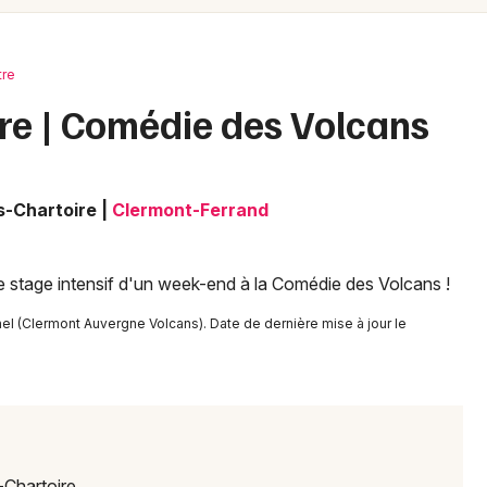
Spectacles
Mulhouse
Concerts
Montpellier
tre
Nantes
Sports
tre | Comédie des Volcans
Nice
Soirées
Paris
s-Chartoire
|
Clermont-Ferrand
Sorties famille
Strasbourg
Expos
Toulouse
e stage intensif d'un week-end à la Comédie des Volcans !
Sorties & loisirs
Toutes les villes
el (Clermont Auvergne Volcans). Date de dernière mise à jour le
Théâtre dans le Puy-de-Dôme
Théâtre en Auvergne
Théâtre en Auvergne-Rhône-Alpes
-Chartoire