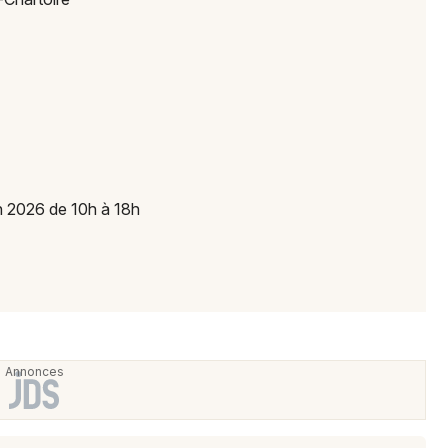
Newsletter des sorties
Artistes en tournée
Actus à Clermont-Ferrand
n 2026 de 10h à 18h
Magazine à Clermont-Ferrand