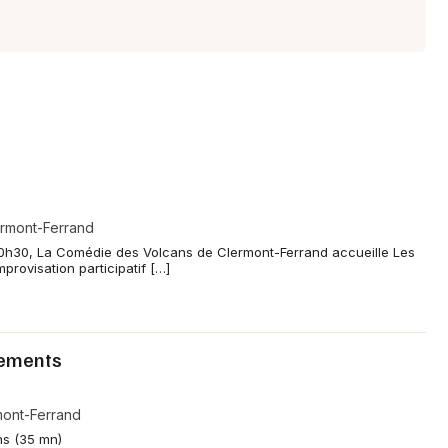
rmont-Ferrand
0h30, La Comédie des Volcans de Clermont-Ferrand accueille Les
rovisation participatif […]
lements
mont-Ferrand
ns (35 mn)