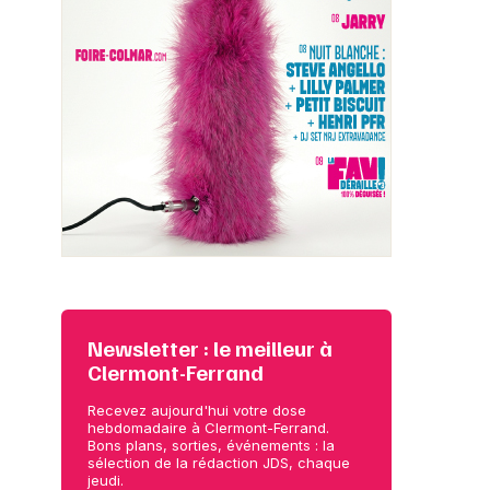
Newsletter : le meilleur à
Clermont-Ferrand
Recevez aujourd'hui votre dose
hebdomadaire à Clermont-Ferrand.
Bons plans, sorties, événements : la
sélection de la rédaction JDS, chaque
jeudi.