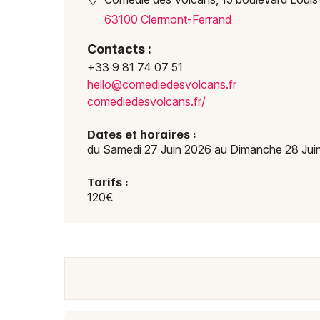
63100 Clermont-Ferrand
Contacts :
+33 9 81 74 07 51
hello
@come
diede
svolc
ans.f
r
comed
iedes
volca
ns.fr
/
Dates et horaires :
du Samedi 27 Juin 2026 au Dimanche 28 Jui
Tarifs :
120€