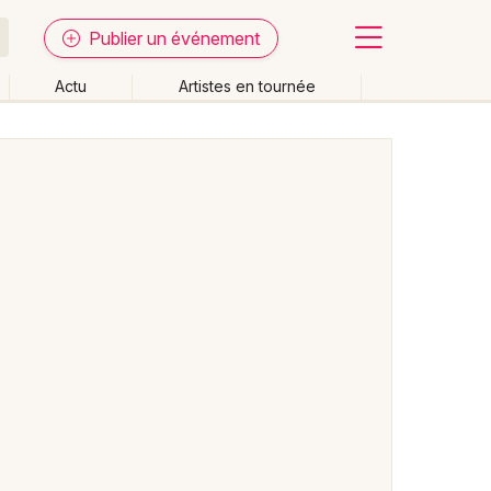
Publier un événement
Actu
Artistes en tournée
Fermer
Effacer les dates
week-end
Autre