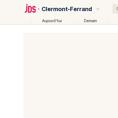
Clermont-Ferrand
Aujourd'hui
Demain
Quoi ?
Où ?
Clermont-Ferrand et alentours
Puy-de-Dôme (63)
Près de moi
Changer de lieu