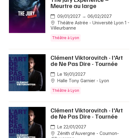
Newsletter des sorties
Meurtre au large
Artistes en tournée
09/01/2027 → 06/02/2027
Théâtre Astrée - Université Lyon 1 -
Villeurbanne
Actus en Auvergne-Rhône-Alpes
Théâtre à Lyon
Magazine en Auvergne-Rhône-Alpes
Clément Viktorovitch - l'Art
de Ne Pas Dire - Tournée
Le 19/01/2027
Halle Tony Garnier - Lyon
Théâtre à Lyon
Clément Viktorovitch - l'Art
Choisir mes départements
de Ne Pas Dire - Tournée
Le 22/01/2027
Zénith d'Auvergne - Cournon-