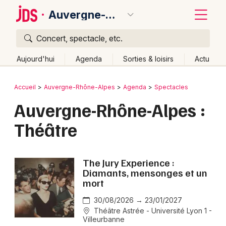
Auvergne-Rhône-Alpes
Concert, spectacle, etc.
Quoi ?
Fermer
Aujourd'hui
Agenda
Sorties & loisirs
Actu
Où ?
Retour
Publier un événement
Accueil
Auvergne-Rhône-Alpes
Agenda
Spectacles
Auvergne-Rhône-Alpes
Partout
Près de moi
Auvergne-Rhône-Alpes :
Bordeaux
Changer de lieu
Théâtre
Colmar
Quand ?
Effacer les dates
Lille
Grands événements
Aujourd'hui
Demain
Ce week-end
Autre
The Jury Experience :
Lyon
Diamants, mensonges et un
Activité & Expérience
mort
Marseille
Manifestations
30/08/2026 → 23/01/2027
Mulhouse
Théâtre Astrée - Université Lyon 1 -
Villeurbanne
Foires & salons