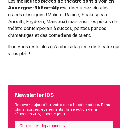
Les
meilleures pièces de théâtre sont à voir en
Auvergne-Rhône-Alpes
: découvrez ainsi les
grands classiques (Molière, Racine, Shakespeare,
Anouilh, Feydeau, Marivaux) mais aussi les pièces de
théâtre contemporain à succès, portées par des
dramaturges et des comédiens de talent.
Il ne vous reste plus qu’à choisir la pièce de théâtre qui
vous plaît !
Newsletter JDS
Recevez aujourd'hui votre dose hebdomadaire. Bons
plans, sorties, événements : la sélection de la
rédaction JDS, chaque jeudi.
Choisir mes départements