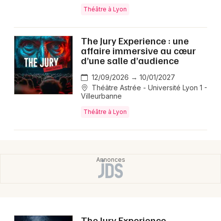
Montpellier
Théâtre à Lyon
Spectacles
Nantes
The Jury Experience : une
Concerts
Nice
affaire immersive au cœur
d’une salle d’audience
Paris
Sports
12/09/2026 → 10/01/2027
Strasbourg
Théâtre Astrée - Université Lyon 1 -
Soirées
Villeurbanne
Toulouse
Théâtre à Lyon
Sorties famille
Toutes les villes
Expos
Sorties & loisirs
The Jury Experience –