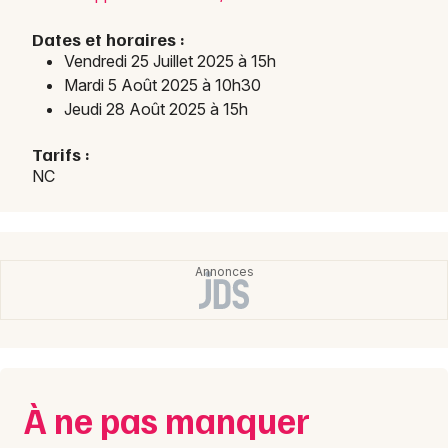
Dates et horaires :
Choisir mes départements
Vendredi 25 Juillet 2025 à 15h
76 - Seine-Maritime
Mardi 5 Août 2025 à 10h30
Jeudi 28 Août 2025 à 15h
Mon email
Tarifs :
NC
Je m'abonne
À ne pas manquer