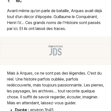
NC
Montpellier
Spectacles
Avant même qu’on parle de bataille, Arques avait déjà
Nantes
tout d’un décor d’épopée. Guillaume le Conquérant,
Concerts
Nice
Henri IV… Ces grands noms de l’Histoire sont passés
par ici. Et ils ont laissé des traces.
Paris
Sports
Strasbourg
Soirées
Toulouse
Sorties famille
Toutes les villes
Expos
Mais à Arques, ce ne sont pas des légendes. C’est du
réel. Une histoire parfois oubliée, parfois
Sorties & loisirs
redécouverte, mais toujours passionnante. Les pierres,
les paysages, les archives… tout raconte quelque
Visites dans la Seine-Maritime
chose. Il suffit de savoir regarder, écouter, imaginer.
Mais en attendant, laissez-vous guider.
Visites en Haute-Normandie
Durée :
environ 1h45