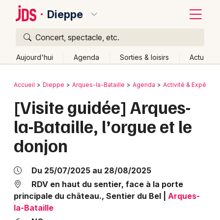
Dieppe
Concert, spectacle, etc.
Quoi ?
Fermer
Aujourd'hui
Agenda
Sorties & loisirs
Actu
Où ?
Retour
Publier un événement
Accueil
Dieppe
Arques-la-Bataille
Agenda
Activité & Expérien
Dieppe et alentours
Seine-Maritime (76)
[Visite guidée] Arques-
Bordeaux
Haute-Normandie
Partout
Près de moi
la-Bataille, l’orgue et le
Changer de lieu
Colmar
donjon
Quand ?
Effacer les dates
Lille
Grands événements
Aujourd'hui
Demain
Ce week-end
Autre
Lyon
Activité & Expérience
Du 25/07/2025 au 28/08/2025
Marseille
RDV en haut du sentier, face à la porte
Manifestations
principale du château., Sentier du Bel
|
Arques-
Mulhouse
la-Bataille
Foires & salons