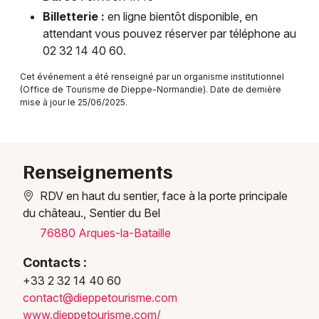
Billetterie :
en ligne bientôt disponible, en
Visites en Normandie
attendant vous pouvez réserver par téléphone au
02 32 14 40 60.
Cet événement a été renseigné par un organisme institutionnel
(Office de Tourisme de Dieppe-Normandie). Date de dernière
mise à jour le 25/06/2025.
Newsletter des sorties
Artistes en tournée
Renseignements
Actus à Dieppe
RDV en haut du sentier, face à la porte principale
Magazine à Dieppe
du château., Sentier du Bel
76880 Arques-la-Bataille
Contacts :
+33 2 32 14 40 60
conta
ct@di
eppet
ouris
me.co
m
www.d
ieppe
touri
sme.c
om/