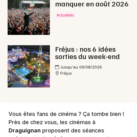
manquer en août 2026
Choisir mes départements
83 - Var
Actualités
Mon email
Fréjus : nos 6 idées
Je m'abonne
sorties du week-end
Jusqu'au 09/08/2026
Fréjus
Vous êtes fans de cinéma ? Ça tombe bien !
Près de chez vous, les cinémas à
Draguignan
proposent des séances