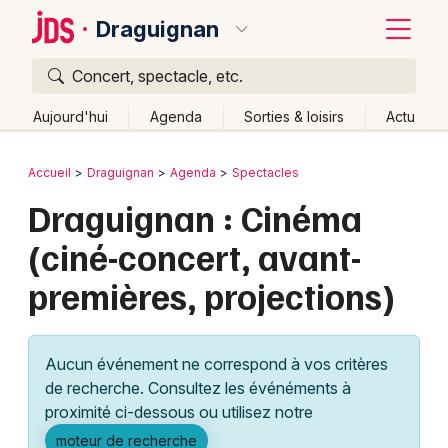
Draguignan
Concert, spectacle, etc.
Quoi ?
Fermer
Aujourd'hui
Agenda
Sorties & loisirs
Actu
Où ?
Retour
Publier un événement
Accueil
Draguignan
Agenda
Spectacles
Draguignan et alentours
Var (83)
Draguignan : Cinéma
Bordeaux
Provence-Alpes-Côte-d'Azur
Partout
Près de moi
(ciné-concert, avant-
Changer de lieu
Colmar
premières, projections)
Quand ?
Effacer les dates
Lille
Grands événements
Aujourd'hui
Demain
Ce week-end
Autre
Lyon
Activité & Expérience
Aucun événement ne correspond à vos critères
Marseille
de recherche. Consultez les événéments à
Manifestations
proximité ci-dessous ou utilisez notre
Mulhouse
Foires & salons
moteur de recherche