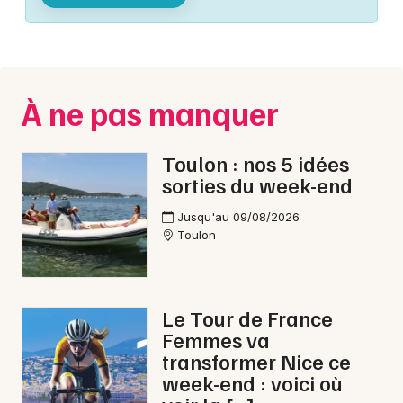
Montpellier
Spectacles
Nantes
Concerts
Nice
À ne pas manquer
Paris
Sports
Strasbourg
Toulon : nos 5 idées
Soirées
sorties du week-end
Toulouse
Sorties famille
Jusqu'au 09/08/2026
Toutes les villes
Toulon
Expos
Sorties & loisirs
Le Tour de France
Femmes va
Cinéma dans le Var
transformer Nice ce
week-end : voici où
Cinéma en Provence-Alpes-Côte-d'Azur