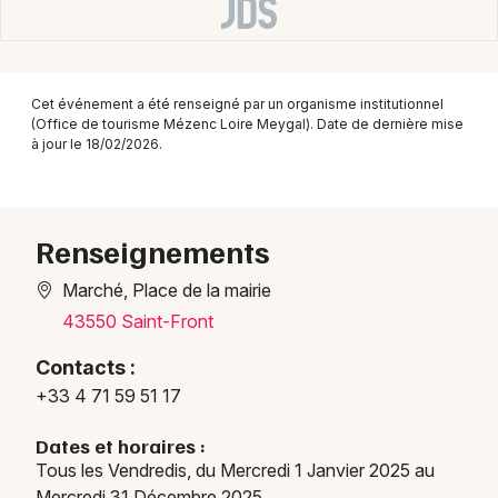
Montpellier
Spectacles
Nantes
Concerts
Nice
Cet événement a été renseigné par un organisme institutionnel
(Office de tourisme Mézenc Loire Meygal). Date de dernière mise
Paris
à jour le 18/02/2026.
Sports
Strasbourg
Soirées
Toulouse
Renseignements
Sorties famille
Toutes les villes
Marché, Place de la mairie
Expos
43550 Saint-Front
Sorties & loisirs
Contacts :
+33 4 71 59 51 17
Marchés en Auvergne
Dates et horaires :
Tous les Vendredis, du Mercredi 1 Janvier 2025 au
Marchés en Auvergne-Rhône-Alpes
Mercredi 31 Décembre 2025