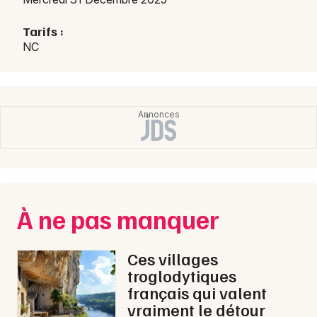
Tarifs :
NC
Newsletter des sorties
Artistes en tournée
Actus en Haute-Loire
Magazine en Haute-Loire
À ne pas manquer
Ces villages
troglodytiques
français qui valent
vraiment le détour