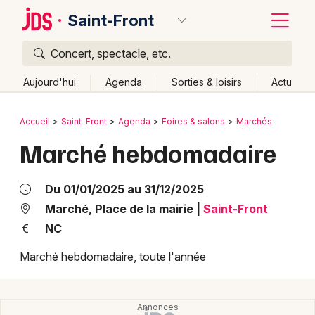
Saint-Front
Concert, spectacle, etc.
Quoi ?
Fermer
Aujourd'hui
Agenda
Sorties & loisirs
Actu
Où ?
Retour
Publier un événement
Accueil
Saint-Front
Agenda
Foires & salons
Marchés
Saint-Front et alentours
Haute-Loire (43)
Auvergne
Marché hebdomadaire
Bordeaux
Partout
Près de moi
Changer de lieu
Colmar
Quand ?
Du 01/01/2025 au 31/12/2025
Effacer les dates
Lille
Grands événements
Marché, Place de la mairie
|
Saint-Front
Aujourd'hui
Demain
Ce week-end
Autre
NC
Lyon
Activité & Expérience
Marché hebdomadaire, toute l'année
Marseille
Manifestations
Mulhouse
Foires & salons