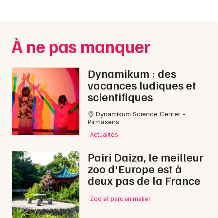
Montpellier
Spectacles
Nantes
À ne pas manquer
Concerts
Nice
Paris
Sports
Dynamikum : des
vacances ludiques et
Strasbourg
Soirées
scientifiques
Toulouse
Sorties famille
Dynamikum Science Center -
Pirmasens
Toutes les villes
Actualités
Expos
Pairi Daiza, le meilleur
Sorties & loisirs
zoo d'Europe est à
deux pas de la France
Conférences en Moselle
Zoo et parc animalier
Conférences en Lorraine