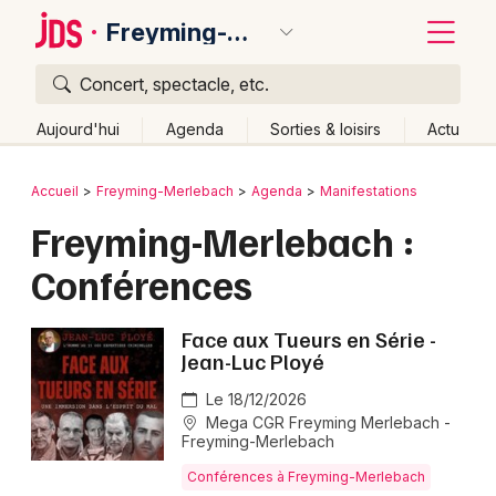
Freyming-Merlebach
Concert, spectacle, etc.
Quoi ?
Fermer
Aujourd'hui
Agenda
Sorties & loisirs
Actu
Où ?
Retour
Publier un événement
Accueil
Freyming-Merlebach
Agenda
Manifestations
Freyming-Merlebach et alentours
Moselle (57)
Freyming-Merlebach :
Bordeaux
Lorraine
Partout
Près de moi
Changer de lieu
Conférences
Colmar
Quand ?
Effacer les dates
Lille
Grands événements
Aujourd'hui
Demain
Ce week-end
Autre
Face aux Tueurs en Série -
Jean-Luc Ployé
Lyon
Activité & Expérience
Le 18/12/2026
Marseille
Mega CGR Freyming Merlebach -
Manifestations
Freyming-Merlebach
Mulhouse
Conférences à Freyming-Merlebach
Foires & salons