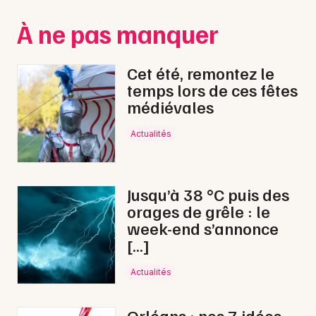
Montpellier
À ne pas manquer
Spectacles
Nantes
Concerts
Nice
Cet été, remontez le
temps lors de ces fêtes
Paris
Sports
médiévales
Strasbourg
Soirées
Actualités
Toulouse
Sorties famille
Toutes les villes
Jusqu’à 38 °C puis des
Expos
orages de grêle : le
week-end s’annonce
Sorties & loisirs
[…]
Fête foraine dans le Loiret
Actualités
Fête foraine dans le Centre
Orléans : nos 7 idées