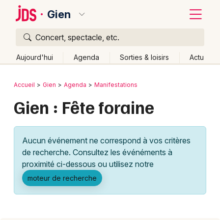
Gien
Concert, spectacle, etc.
Quoi ?
Fermer
Aujourd'hui
Agenda
Sorties & loisirs
Actu
Où ?
Retour
Publier un événement
Accueil
Gien
Agenda
Manifestations
Gien et alentours
Loiret (45)
Centre
Partout
Gien : Fête foraine
Bordeaux
Près de moi
Changer de lieu
Colmar
Quand ?
Effacer les dates
Aucun événement ne correspond à vos critères
Lille
Grands événements
Aujourd'hui
Demain
Ce week-end
Autre
de recherche. Consultez les événéments à
Lyon
proximité ci-dessous ou utilisez notre
Activité & Expérience
moteur de recherche
Marseille
Manifestations
Mulhouse
Foires & salons