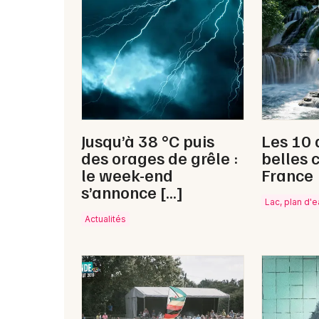
Jusqu’à 38 °C puis
Les 10 
des orages de grêle :
belles 
le week-end
France
s’annonce […]
Lac, plan d'
Actualités