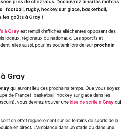
isées près de chez vous. Découvrez ainsi les matchs
 : football, rugby, hockey sur glace, basketball,
us les goûts à
Gray
!
fs à
Gray
est rempli d’affiches alléchantes opposant des
ois locaux, régionaux ou nationaux. Les sportifs et
nt, elles aussi, pour les soutenir lors de leur
prochain
 à
Gray
Gray
qui auront lieu ces prochains temps. Que vous soyez
Coupe de France), basketball, hockey sur glace dans les
masculin), vous devriez trouver une
idée de sortie à
Gray
qui
ont en effet régulièrement sur les terrains de sports de la
 équipe en direct. L'ambiance dans un stade ou dans une