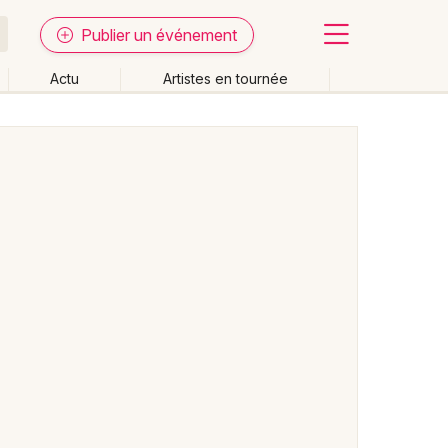
Publier un événement
Actu
Artistes en tournée
Fermer
Effacer les dates
week-end
Autre