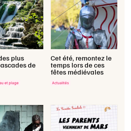
Newsletter des sorties
Artistes en tournée
des plus
Cet été, remontez le
Actus à Gray
cascades de
temps lors de ces
fêtes médiévales
Magazine à Gray
eau et plage
Actualités