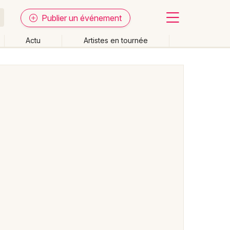
Publier un événement
Actu
Artistes en tournée
Fermer
Effacer les dates
week-end
Autre