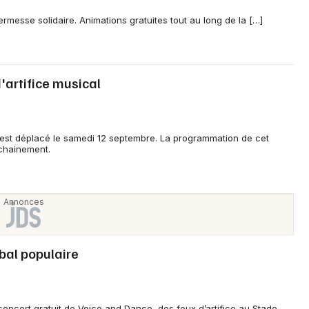
ermesse solidaire. Animations gratuites tout au long de la […]
d'artifice musical
ay est déplacé le samedi 12 septembre. La programmation de cet
chainement.
 bal populaire
concert gratuit de Voice and Dance, des feux d’artifice au Stade