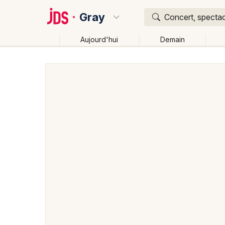
Gray
Concert, spectac
Aujourd'hui
Demain
Quoi ?
Où ?
Gray et alentours
Haute-Saône (70)
Franche-Co
Changer de lieu