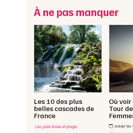
À ne pas manquer
Les 10 des plus
Où voir
belles cascades de
Tour de
France
Femme
Jusqu'au
Lac, plan d'eau et plage