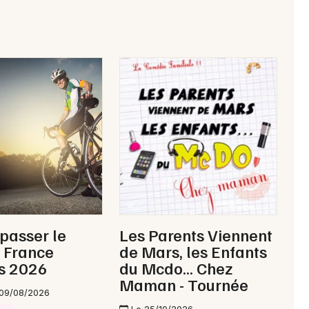
Choisir mes départements
70 - Haute-Saône
Mon email
Je m'abonne
 passer le
Les Parents Viennent
 France
de Mars, les Enfants
s 2026
du Mcdo... Chez
Maman - Tournée
 09/08/2026