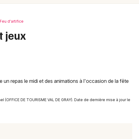
Spectacles
Mulhouse
Concerts
Montpellier
Feu d'artifice
Nantes
Sports
t jeux
Nice
Soirées
Paris
Sorties famille
Strasbourg
Expos
Toulouse
un repas le midi et des animations à l'occasion de la fête
Sorties & loisirs
Toutes les villes
nel (OFFICE DE TOURISME VAL DE GRAY). Date de dernière mise à jour le
Feu d'artifice en Haute-Saône
Feu d'artifice en Franche-Comté
Feu d'artifice en Bourgogne-Franche-