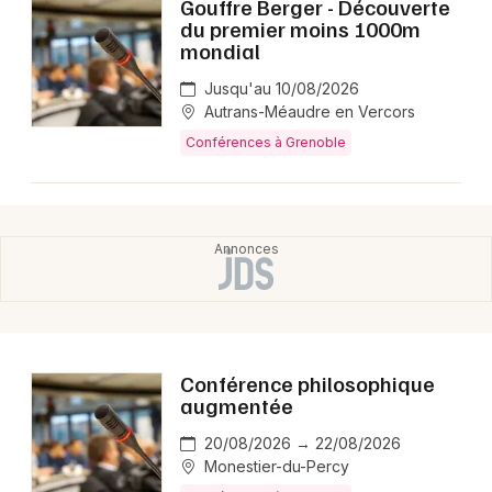
Gouffre Berger - Découverte
Montpellier
du premier moins 1000m
Spectacles
mondial
Nantes
Jusqu'au 10/08/2026
Concerts
Nice
Autrans-Méaudre en Vercors
Paris
Conférences à Grenoble
Sports
Strasbourg
Soirées
Toulouse
Sorties famille
Toutes les villes
Expos
Sorties & loisirs
Conférence philosophique
augmentée
Conférences en Isère
20/08/2026 → 22/08/2026
Conférences en Rhône-Alpes
Monestier-du-Percy