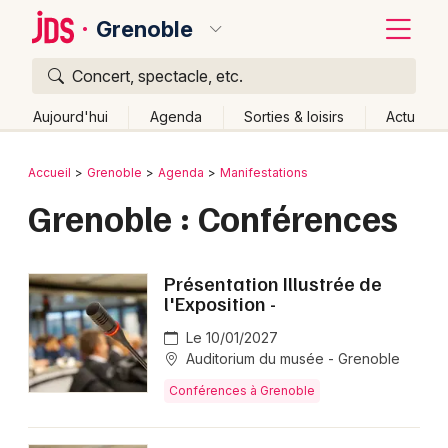
Grenoble
Concert, spectacle, etc.
Quoi ?
Fermer
Aujourd'hui
Agenda
Sorties & loisirs
Actu
Où ?
Retour
Publier un événement
Accueil
Grenoble
Agenda
Manifestations
Grenoble et alentours
Isère (38)
Rhône-Alpes
Grenoble : Conférences
Bordeaux
Partout
Près de moi
Changer de lieu
Colmar
Quand ?
Effacer les dates
Présentation Illustrée de
Lille
Grands événements
l'Exposition -
Aujourd'hui
Demain
Ce week-end
Autre
Lyon
Le 10/01/2027
Activité & Expérience
Auditorium du musée - Grenoble
Marseille
Manifestations
Conférences à Grenoble
Mulhouse
Foires & salons