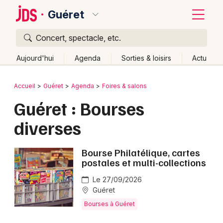
Guéret
Concert, spectacle, etc.
Quoi ?
Fermer
Aujourd'hui
Agenda
Sorties & loisirs
Actu
Où ?
Retour
Publier un événement
Accueil
Guéret
Agenda
Foires & salons
Guéret et alentours
Creuse (23)
Limousin
Partout
Guéret : Bourses
Bordeaux
Près de moi
Changer de lieu
diverses
Colmar
Quand ?
Effacer les dates
Lille
Grands événements
Aujourd'hui
Demain
Ce week-end
Autre
Bourse Philatélique, cartes
postales et multi-collections
Lyon
Activité & Expérience
Le 27/09/2026
Marseille
Guéret
Manifestations
Bourses à Guéret
Mulhouse
Foires & salons