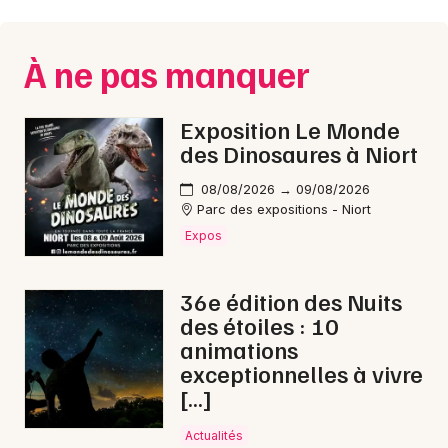
Montpellier
Spectacles
Nantes
À ne pas manquer
Concerts
Nice
Exposition Le Monde
Paris
Sports
des Dinosaures à Niort
Strasbourg
Soirées
08/08/2026 → 09/08/2026
Parc des expositions - Niort
Toulouse
Sorties famille
Expos
Toutes les villes
Expos
36e édition des Nuits
des étoiles : 10
Sorties & loisirs
animations
exceptionnelles à vivre
Bourses dans la Creuse
[…]
Bourses en Limousin
Actualités