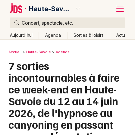
Haute-Savoie
Concert, spectacle, etc.
Quoi ?
Fermer
Aujourd'hui
Agenda
Sorties & loisirs
Actu
Où ?
Retour
Publier un événement
Accueil
Haute-Savoie
Agenda
Haute-Savoie (74)
Rhône-Alpes
Partout
7 sorties
Bordeaux
Près de moi
Changer de lieu
incontournables à faire
Colmar
Quand ?
Effacer les dates
ce week-end en Haute-
Lille
Grands événements
Aujourd'hui
Demain
Ce week-end
Autre
Savoie du 12 au 14 juin
Lyon
Activité & Expérience
2026, de l'hypnose au
Marseille
Manifestations
canyoning en passant
Mulhouse
Foires & salons