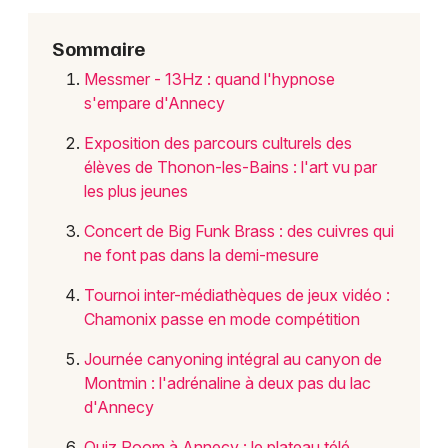
Choisir mes départements
74 - Haute-Savoie
Sommaire
Messmer - 13Hz : quand l'hypnose
Mon email
s'empare d'Annecy
Exposition des parcours culturels des
Je m'abonne
élèves de Thonon-les-Bains : l'art vu par
les plus jeunes
Concert de Big Funk Brass : des cuivres qui
ne font pas dans la demi-mesure
Tournoi inter-médiathèques de jeux vidéo :
Chamonix passe en mode compétition
Journée canyoning intégral au canyon de
Montmin : l'adrénaline à deux pas du lac
d'Annecy
Quiz Room à Annecy : le plateau télé