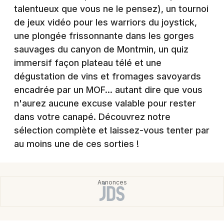
talentueux que vous ne le pensez), un tournoi
de jeux vidéo pour les warriors du joystick,
une plongée frissonnante dans les gorges
sauvages du canyon de Montmin, un quiz
Newsletter des sorties
immersif façon plateau télé et une
Artistes en tournée
dégustation de vins et fromages savoyards
encadrée par un MOF... autant dire que vous
Actus en Haute-Savoie
n'aurez aucune excuse valable pour rester
dans votre canapé. Découvrez notre
Magazine en Haute-Savoie
sélection complète et laissez-vous tenter par
au moins une de ces sorties !