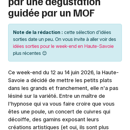
par une dégustation
Montpellier
guidée par un MOF
Spectacles
Nantes
Concerts
Nice
Note de la rédaction :
cette sélection d'idées
Paris
sorties date un peu. On vous invite à aller voir des
Sports
idées sorties pour le week-end en Haute-Savoie
Strasbourg
plus récentes 😊
Soirées
Toulouse
Sorties famille
Ce week-end du 12 au 14 juin 2026, la Haute-
Toutes les villes
Savoie a décidé de mettre les petits plats
Expos
dans les grands et franchement, elle n'a pas
Sorties & loisirs
lésiné sur la variété. Entre un maître de
l'hypnose qui va vous faire croire que vous
Agenda en Rhône-Alpes
êtes une poule, un concert de cuivres qui
décoiffe, des gamins exposant leurs
Agenda en Auvergne-Rhône-Alpes
créations artistiques (et oui, ils sont plus