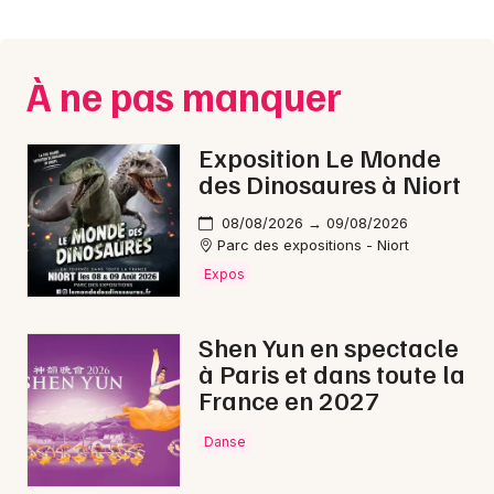
Montpellier
Spectacles
Nantes
À ne pas manquer
Concerts
Nice
Paris
Sports
Exposition Le Monde
des Dinosaures à Niort
Strasbourg
Soirées
08/08/2026 → 09/08/2026
Toulouse
Parc des expositions - Niort
Sorties famille
Expos
Toutes les villes
Expos
Shen Yun en spectacle
Sorties & loisirs
à Paris et dans toute la
France en 2027
Marché de Noël en Provence-Alpes-Côte-
d'Azur
Danse