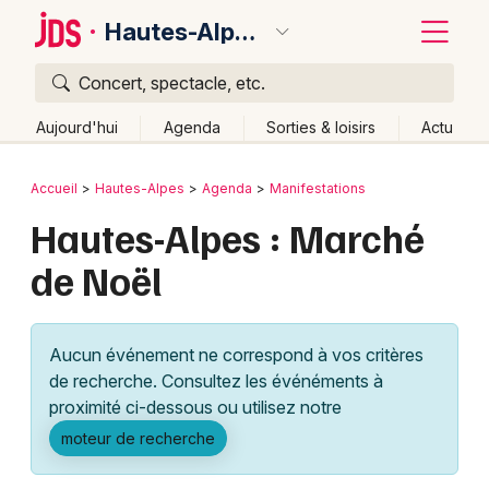
Hautes-Alpes
Concert, spectacle, etc.
Quoi ?
Fermer
Aujourd'hui
Agenda
Sorties & loisirs
Actu
Où ?
Retour
Publier un événement
Accueil
Hautes-Alpes
Agenda
Manifestations
Hautes-Alpes (05)
Provence-Alpes-Côte-d'Azur
Hautes-Alpes : Marché
Bordeaux
Partout
Près de moi
Changer de lieu
de Noël
Colmar
Quand ?
Effacer les dates
Lille
Grands événements
Aujourd'hui
Demain
Ce week-end
Autre
Aucun événement ne correspond à vos critères
Lyon
Activité & Expérience
de recherche. Consultez les événéments à
proximité ci-dessous ou utilisez notre
Marseille
Manifestations
moteur de recherche
Mulhouse
Foires & salons