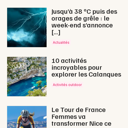
Jusqu’à 38 °C puis des
orages de grêle : le
Newsletter des sorties
week-end s’annonce
[…]
Artistes en tournée
Actualités
Actus dans les Hautes-Alpes
10 activités
Magazine dans les Hautes-Alpes
incroyables pour
explorer les Calanques
Activités outdoor
Le Tour de France
Femmes va
transformer Nice ce