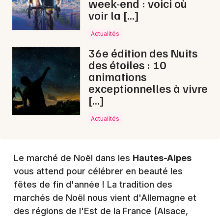
week-end : voici où
Choisir mes départements
voir la […]
05 - Hautes-Alpes
Actualités
Mon email
36e édition des Nuits
des étoiles : 10
animations
Je m'abonne
exceptionnelles à vivre
[…]
Actualités
Le marché de Noël dans les
Hautes-Alpes
vous attend pour célébrer en beauté les
fêtes de fin d'année ! La tradition des
marchés de Noël nous vient d'Allemagne et
des régions de l'Est de la France (Alsace,