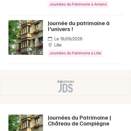
Montpellier
Journées du Patrimoine à Amiens
Spectacles
Nantes
Journée du patrimoine à
Concerts
Nice
l'univers !
Paris
Le 19/09/2026
Sports
Lille
Strasbourg
Soirées
Journées du Patrimoine à Lille
Toulouse
Sorties famille
Toutes les villes
Expos
Sorties & loisirs
Journées du Patrimoine |
Château de Compiègne