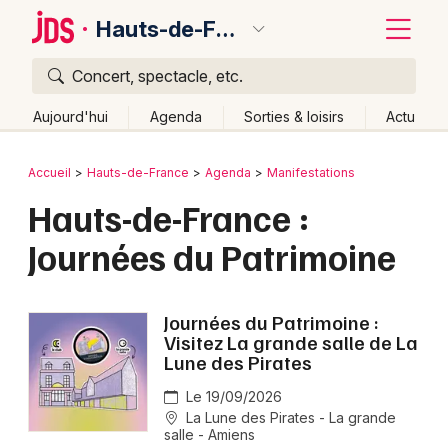
Hauts-de-France
Concert, spectacle, etc.
Quoi ?
Fermer
Aujourd'hui
Agenda
Sorties & loisirs
Actu
Où ?
Retour
Publier un événement
Accueil
Hauts-de-France
Agenda
Manifestations
Hauts-de-France
Partout
Près de moi
Hauts-de-France :
Bordeaux
Changer de lieu
Journées du Patrimoine
Colmar
Quand ?
Effacer les dates
Lille
Grands événements
Aujourd'hui
Demain
Ce week-end
Autre
Journées du Patrimoine :
Lyon
Visitez La grande salle de La
Activité & Expérience
Lune des Pirates
Marseille
Manifestations
Le 19/09/2026
Mulhouse
La Lune des Pirates - La grande
salle - Amiens
Foires & salons