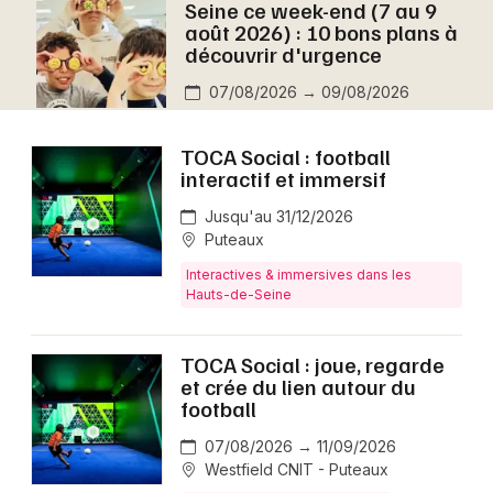
Seine ce week-end (7 au 9
Montpellier
août 2026) : 10 bons plans à
Spectacles
découvrir d'urgence
Nantes
07/08/2026 → 09/08/2026
Concerts
Nice
Paris
Sports
TOCA Social : football
interactif et immersif
Strasbourg
Soirées
Jusqu'au 31/12/2026
Toulouse
Puteaux
Sorties famille
Interactives & immersives dans les
Toutes les villes
Hauts-de-Seine
Expos
TOCA Social : joue, regarde
Sorties & loisirs
et crée du lien autour du
football
Aujourd'hui en Ile de France
07/08/2026 → 11/09/2026
Westfield CNIT - Puteaux