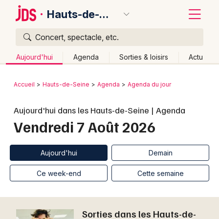
Hauts-de-Seine
Concert, spectacle, etc.
Quoi ?
Fermer
Aujourd'hui
Agenda
Sorties & loisirs
Actu
Où ?
Retour
Publier un événement
Accueil
Hauts-de-Seine
Agenda
Agenda du jour
Hauts-de-Seine (92)
Ile de France
Partout
Bordeaux
Aujourd'hui dans les Hauts-de-Seine | Agenda
Près de moi
Changer de lieu
Vendredi 7 Août 2026
Colmar
Quand ?
Effacer les dates
Lille
Grands événements
Aujourd'hui
Demain
Ce week-end
Autre
Aujourd'hui
Demain
Lyon
Activité & Expérience
Ce week-end
Cette semaine
Marseille
Manifestations
Mulhouse
Sorties dans les Hauts-de-
Foires & salons