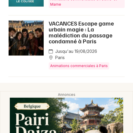
Montpellier
Marne
Spectacles
Nantes
VACANCES Escape game
Concerts
Nice
urbain magie : La
malédiction du passage
Paris
condamné à Paris
Sports
Strasbourg
Jusqu'au 19/08/2026
Soirées
Paris
Toulouse
Animations commerciales à Paris
Sorties famille
Toutes les villes
Expos
Sorties & loisirs