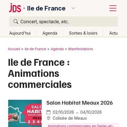
Ile de France
Concert, spectacle, etc.
Quoi ?
Fermer
Aujourd'hui
Agenda
Sorties & loisirs
Actu
Où ?
Retour
Publier un événement
Accueil
Ile de France
Agenda
Manifestations
Ile de France
Partout
Près de moi
Changer de lieu
Ile de France :
Bordeaux
Quand ?
Effacer les dates
Animations
Colmar
Aujourd'hui
Demain
Ce week-end
Autre
commerciales
Lille
Grands événements
Lyon
Activité & Expérience
Salon Habitat Meaux 2026
Marseille
Manifestations
02/10/2026 → 04/10/2026
Mulhouse
Colisée de Meaux
Foires & salons
Animations commerciales en Seine-et-