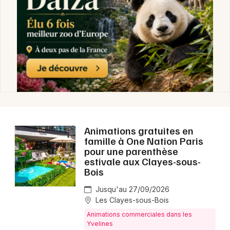
Newsletter des sorties
Artistes en tournée
Actus en Ile de France
Magazine en Ile de France
Animations gratuites en
famille à One Nation Paris
pour une parenthèse
estivale aux Clayes-sous-
Bois
Choisir mes départements
Jusqu'au 27/09/2026
Les Clayes-sous-Bois
Animations commerciales dans les
Yvelines