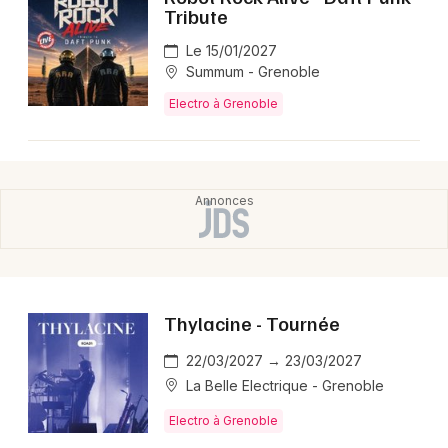
Montpellier
Tribute
Spectacles
Nantes
Le 15/01/2027
Summum - Grenoble
Concerts
Nice
Electro à Grenoble
Paris
Sports
Strasbourg
Soirées
Toulouse
Sorties famille
Toutes les villes
Expos
Thylacine - Tournée
Sorties & loisirs
22/03/2027 → 23/03/2027
Electro en Rhône-Alpes
La Belle Electrique - Grenoble
Electro à Grenoble
Electro en Auvergne-Rhône-Alpes