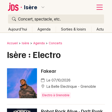
Isère
Concert, spectacle, etc.
Quoi ?
Fermer
Aujourd'hui
Agenda
Sorties & loisirs
Actu
Où ?
Retour
Publier un événement
Accueil
Isère
Agenda
Concerts
Isère (38)
Rhône-Alpes
Partout
Près de moi
Isère : Electro
Bordeaux
Changer de lieu
Colmar
Quand ?
Effacer les dates
Fakear
Lille
Grands événements
Aujourd'hui
Demain
Ce week-end
Autre
Le 07/10/2026
Lyon
Activité & Expérience
La Belle Electrique - Grenoble
Marseille
Electro à Grenoble
Manifestations
Mulhouse
Foires & salons
Robot Rock Alive - Daft Punk