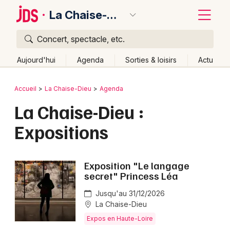
La Chaise-Dieu
Concert, spectacle, etc.
Quoi ?
Fermer
Aujourd'hui
Agenda
Sorties & loisirs
Actu
Où ?
Retour
Publier un événement
Accueil
La Chaise-Dieu
Agenda
La Chaise-Dieu et alentours
Haute-Loire (43)
La Chaise-Dieu :
Bordeaux
Auvergne
Partout
Près de moi
Changer de lieu
Expositions
Colmar
Quand ?
Effacer les dates
Lille
Grands événements
Aujourd'hui
Demain
Ce week-end
Autre
Exposition "Le langage
Lyon
secret" Princess Léa
Activité & Expérience
Marseille
Jusqu'au 31/12/2026
Manifestations
La Chaise-Dieu
Mulhouse
Expos en Haute-Loire
Foires & salons