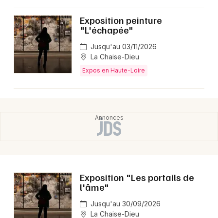
Montpellier
Exposition peinture
Spectacles
Nantes
"L'échapée"
Concerts
Nice
Jusqu'au 03/11/2026
La Chaise-Dieu
Paris
Sports
Expos en Haute-Loire
Strasbourg
Soirées
Toulouse
Sorties famille
Toutes les villes
Expos
Sorties & loisirs
Exposition "Les portails de
Expos en Auvergne
l'âme"
Jusqu'au 30/09/2026
Expos en Auvergne-Rhône-Alpes
La Chaise-Dieu