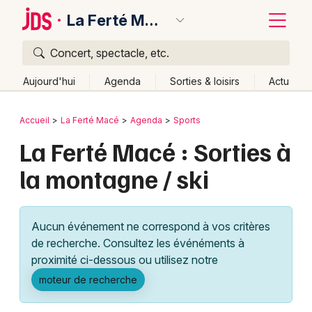
La Ferté Macé
Concert, spectacle, etc.
Quoi ?
Fermer
Aujourd'hui
Agenda
Sorties & loisirs
Actu
Où ?
Retour
Publier un événement
Accueil
La Ferté Macé
Agenda
Sports
La Ferté Macé et alentours
Orne (61)
La Ferté Macé : Sorties à
Bordeaux
Basse-Normandie
Partout
Près de moi
la montagne / ski
Changer de lieu
Colmar
Quand ?
Effacer les dates
Lille
Grands événements
Aujourd'hui
Demain
Ce week-end
Autre
Aucun événement ne correspond à vos critères
Lyon
Activité & Expérience
de recherche. Consultez les événéments à
proximité ci-dessous ou utilisez notre
Marseille
Manifestations
moteur de recherche
Mulhouse
Foires & salons