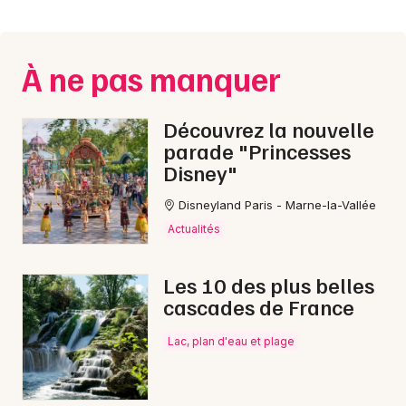
Montpellier
Spectacles
Nantes
À ne pas manquer
Concerts
Nice
Paris
Sports
Découvrez la nouvelle
parade "Princesses
Strasbourg
Soirées
Disney"
Toulouse
Disneyland Paris - Marne-la-Vallée
Sorties famille
Toutes les villes
Actualités
Expos
Les 10 des plus belles
Sorties & loisirs
cascades de France
Montagne dans l' Orne
Lac, plan d'eau et plage
Montagne en Basse-Normandie