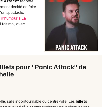
ic Attack"
raconte
lement décidé de faire
Choisir mes départements
d'un spectacle.
17 - Charente-Maritime
 d'humour à La
 fait mal, avec
Mon email
Je m'abonne
billets pour "Panic Attack" de
helle
lle
, salle incontournable du centre-ville. Les
billets