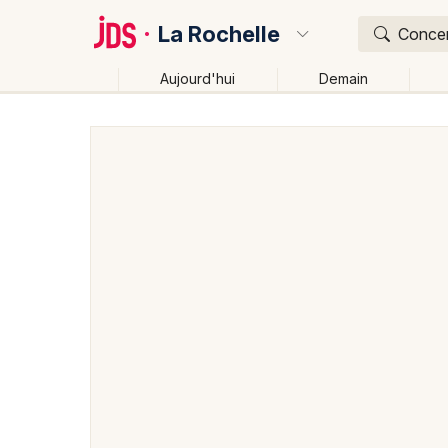
La Rochelle
Concert
Aujourd'hui
Demain
Quoi ?
Où ?
La Rochelle et alentours
Charente-Maritime (17)
Près de moi
Changer de lieu