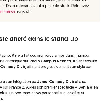
ire un public fidèle et enthousiaste ; pour réserver vos
heter dès maintenant avant rupture de stock. Retrouvez
en France
sur jds.fr.
ste ancré dans le stand-up
etagne,
Kino
a fait ses premières armes dans l'humour
une chronique sur
Radio Campus Rennes
. Il s'est ensuite
 Comedy Club
, affinant progressivement son style sur
e à son intégration au
Jamel Comedy Club
et à sa
 »
sur France 2. Après son premier spectacle
« Bon à Rien
ck »
, un one-man-show personnel sur l'anxiété et
n.