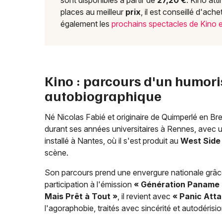
sont disponibles à partir de
27,20 €
. Kino att
places au meilleur
prix
, il est conseillé d'ac
également les
prochains spectacles de Kino 
Kino : parcours d'un humori
autobiographique
Né Nicolas Fabié et originaire de Quimperlé en Br
durant ses années universitaires à Rennes, avec 
installé à Nantes, où il s'est produit au
West Side
scène.
Son parcours prend une envergure nationale grâc
participation à l'émission
« Génération Paname
Mais Prêt à Tout »
, il revient avec
« Panic Atta
l'agoraphobie, traités avec sincérité et autodérisio