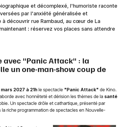
iographique et décomplexé, l'humoriste raconte
ersées par l'anxiété généralisée et
le à découvrir rue Rambaud, au cœur de La
s maintenant : réservez vos places sans attendre
Newsletter des sorties
Artistes en tournée
Actus à La Rochelle
 avec "Panic Attack" : la
ille un one-man-show coup de
Magazine à La Rochelle
 mars 2027 à 21h
le spectacle
"Panic Attack"
de Kino.
borde avec honnêteté et dérision les thèmes de la
santé
hobie. Un spectacle drôle et cathartique, présenté par
ans la riche programmation de spectacles en Nouvelle-