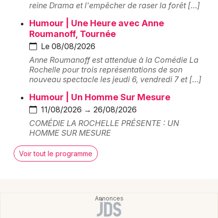
reine Drama et l'empêcher de raser la forêt […]
Salle de théâtre en Nouvelle-Aquitaine
Humour | Une Heure avec Anne
Roumanoff, Tournée
Le 08/08/2026
Anne Roumanoff est attendue à la Comédie La
Rochelle pour trois représentations de son
Newsletter des sorties
nouveau spectacle les jeudi 6, vendredi 7 et […]
Artistes en tournée
Humour | Un Homme Sur Mesure
11/08/2026 → 26/08/2026
Actus à La Rochelle
COMÉDIE LA ROCHELLE PRÉSENTE : UN
HOMME SUR MESURE
Magazine à La Rochelle
Voir tout le programme