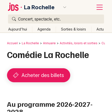
La Rochelle
Concert, spectacle, etc.
Quoi ?
Fermer
Aujourd'hui
Agenda
Sorties & loisirs
Actu
Où ?
Retour
Publier un événement
Accueil
La Rochelle
Annuaire
Activités, loisirs et sorties
Culture
La Rochelle et alentours
Charente-Maritime (17)
Comédie La Rochelle
Bordeaux
Poitou-Charente
Partout
Près de moi
Changer de lieu
Colmar
Quand ?
Effacer les dates
Lille
Grands événements
Acheter des billets
Aujourd'hui
Demain
Ce week-end
Autre
Lyon
Activité & Expérience
Marseille
Manifestations
Au programme 2026-2027-
Mulhouse
2028
Foires & salons