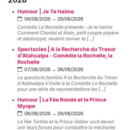
Montpellier
Humour | Je Te Haime
Spectacles
Nantes
06/08/2026 → 29/08/2026
Concerts
Nice
Comédie La Rochelle présente : Je te haime
Comment Chantal et Alain, petit couple pépère
Paris
et stéréotypé, veulent raviver la […]
Sports
Spectacles | A la Recherche du Tresor
Strasbourg
Soirées
d'Atahualpa - Comédie la Rochelle, la
Rochelle
Toulouse
Sorties famille
07/08/2026 → 28/08/2026
Toutes les villes
Le spectacle familial À la Recherche du Trésor
Expos
d'Atahualpa s'invite à la Comédie La Rochelle
pour une série de représentations les […]
Sorties & loisirs
Humour | La Fée Ronde et le Prince
Myope
Salle de théâtre en Charente-Maritime
08/08/2026 → 29/08/2026
La Fée Tartine et le Prince Valâar vont devoir
Salle de théâtre en Poitou-Charente
unir leurs forces pour combattre la méchante