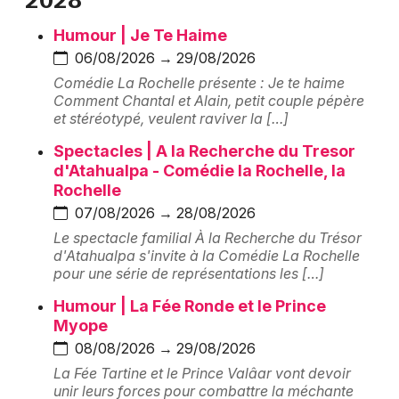
Montpellier
Humour | Je Te Haime
Spectacles
Nantes
06/08/2026 → 29/08/2026
Concerts
Nice
Comédie La Rochelle présente : Je te haime
Comment Chantal et Alain, petit couple pépère
Paris
et stéréotypé, veulent raviver la […]
Sports
Spectacles | A la Recherche du Tresor
Strasbourg
Soirées
d'Atahualpa - Comédie la Rochelle, la
Rochelle
Toulouse
Sorties famille
07/08/2026 → 28/08/2026
Toutes les villes
Le spectacle familial À la Recherche du Trésor
Expos
d'Atahualpa s'invite à la Comédie La Rochelle
pour une série de représentations les […]
Sorties & loisirs
Humour | La Fée Ronde et le Prince
Myope
Salle de théâtre en Charente-Maritime
08/08/2026 → 29/08/2026
La Fée Tartine et le Prince Valâar vont devoir
Salle de théâtre en Poitou-Charente
unir leurs forces pour combattre la méchante