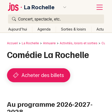
La Rochelle
Concert, spectacle, etc.
Quoi ?
Fermer
Aujourd'hui
Agenda
Sorties & loisirs
Actu
Où ?
Retour
Publier un événement
Accueil
La Rochelle
Annuaire
Activités, loisirs et sorties
Culture
La Rochelle et alentours
Charente-Maritime (17)
Comédie La Rochelle
Bordeaux
Poitou-Charente
Partout
Près de moi
Changer de lieu
Colmar
Quand ?
Effacer les dates
Lille
Grands événements
Acheter des billets
Aujourd'hui
Demain
Ce week-end
Autre
Lyon
Activité & Expérience
Marseille
Manifestations
Au programme 2026-2027-
Mulhouse
2028
Foires & salons