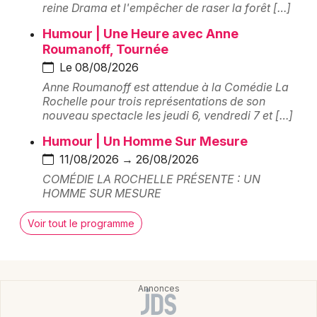
reine Drama et l'empêcher de raser la forêt […]
Salle de théâtre en Nouvelle-Aquitaine
Humour | Une Heure avec Anne
Roumanoff, Tournée
Le 08/08/2026
Anne Roumanoff est attendue à la Comédie La
Rochelle pour trois représentations de son
Newsletter des sorties
nouveau spectacle les jeudi 6, vendredi 7 et […]
Artistes en tournée
Humour | Un Homme Sur Mesure
11/08/2026 → 26/08/2026
Actus à La Rochelle
COMÉDIE LA ROCHELLE PRÉSENTE : UN
HOMME SUR MESURE
Magazine à La Rochelle
Voir tout le programme