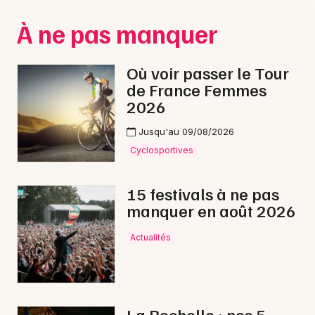
Montpellier
À ne pas manquer
Spectacles
Nantes
Concerts
Nice
Où voir passer le Tour
de France Femmes
Paris
Sports
2026
Strasbourg
Soirées
Jusqu'au 09/08/2026
Toulouse
Cyclosportives
Sorties famille
Toutes les villes
15 festivals à ne pas
Expos
manquer en août 2026
Sorties & loisirs
Actualités
Electro en Charente-Maritime
Electro en Poitou-Charente
La Rochelle : nos 5