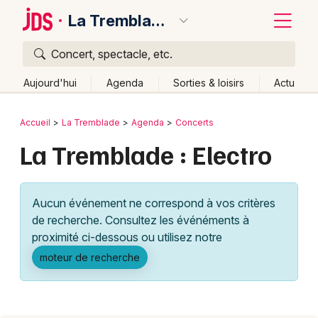
La Tremblade
Concert, spectacle, etc.
Quoi ?
Fermer
Aujourd'hui
Agenda
Sorties & loisirs
Actu
Où ?
Retour
Publier un événement
Accueil
La Tremblade
Agenda
Concerts
La Tremblade et alentours
Charente-Maritime (17)
La Tremblade : Electro
Bordeaux
Poitou-Charente
Partout
Près de moi
Changer de lieu
Colmar
Quand ?
Effacer les dates
Aucun événement ne correspond à vos critères
Lille
Grands événements
Aujourd'hui
Demain
Ce week-end
Autre
de recherche. Consultez les événéments à
Lyon
proximité ci-dessous ou utilisez notre
Activité & Expérience
moteur de recherche
Marseille
Manifestations
Mulhouse
Foires & salons