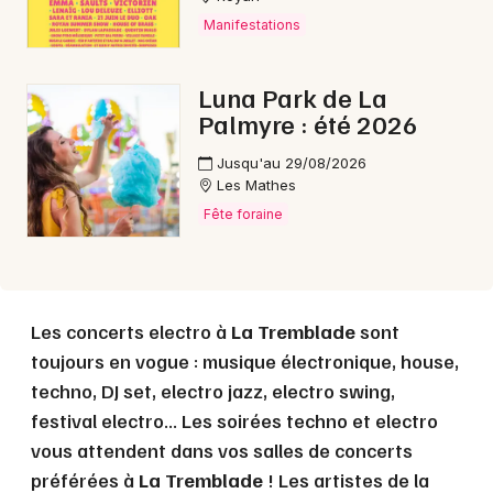
Manifestations
Choisir mes départements
Luna Park de La
17 - Charente-Maritime
Palmyre : été 2026
Jusqu'au 29/08/2026
Les Mathes
Mon email
Fête foraine
Je m'abonne
Les concerts electro à
La Tremblade
sont
toujours en vogue : musique électronique, house,
techno, DJ set, electro jazz, electro swing,
festival electro... Les soirées techno et electro
vous attendent dans vos salles de concerts
préférées à
La Tremblade
! Les artistes de la