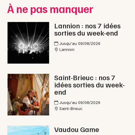
Montpellier
À ne pas manquer
Spectacles
Nantes
Lannion : nos 7 idées
Concerts
Nice
sorties du week-end
Paris
Sports
Jusqu'au 09/08/2026
Lannion
Strasbourg
Soirées
Toulouse
Sorties famille
Saint-Brieuc : nos 7
Toutes les villes
idées sorties du week-
Expos
end
Sorties & loisirs
Jusqu'au 09/08/2026
Saint-Brieuc
Rap dans les Côtes d'Armor
Vaudou Game
Rap en Bretagne