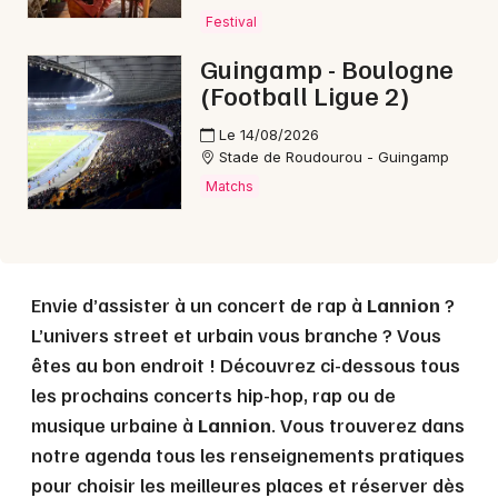
Choisir mes départements
Festival
22 - Côtes d'Armor
Guingamp - Boulogne
(Football Ligue 2)
Mon email
Le 14/08/2026
Stade de Roudourou - Guingamp
Je m'abonne
Matchs
Envie d’assister à un concert de rap à
Lannion
?
L’univers street et urbain vous branche ? Vous
êtes au bon endroit ! Découvrez ci-dessous tous
les prochains concerts hip-hop, rap ou de
musique urbaine à
Lannion
. Vous trouverez dans
notre agenda tous les renseignements pratiques
pour choisir les meilleures places et réserver dès