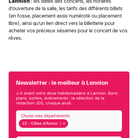
Lannion
: les dates des concerts, les horaires
d’ouverture de la salle, les tarifs des différents billets
(en fosse, placement assis numéroté ou placement
libre), ainsi qu’un lien direct vers la billetterie pour
acheter vos précieux sésames pour le concert de vos
rêves.
Newsletter : le meilleur à Lannion
J-4 avant votre dose hebdomadaire à Lannion. Bons
plans, sorties, événements : la sélection de la
rédaction JDS, chaque jeudi.
Choisir mes départements
22 - Côtes d'Armor