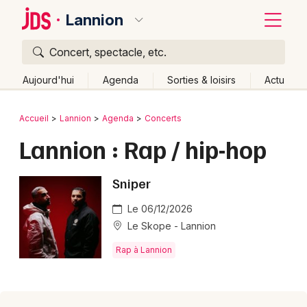
Lannion
Concert, spectacle, etc.
Quoi ?
Fermer
Aujourd'hui
Agenda
Sorties & loisirs
Actu
Où ?
Retour
Publier un événement
Accueil
Lannion
Agenda
Concerts
Lannion et alentours
Côtes d'Armor (22)
Bretagne
Lannion : Rap / hip-hop
Bordeaux
Partout
Près de moi
Changer de lieu
Colmar
Sniper
Quand ?
Effacer les dates
Lille
Grands événements
Aujourd'hui
Demain
Ce week-end
Autre
Le 06/12/2026
Le Skope - Lannion
Lyon
Activité & Expérience
Rap à Lannion
Marseille
Manifestations
Mulhouse
Foires & salons