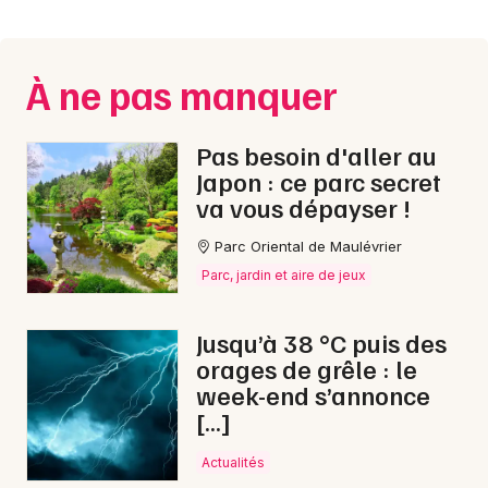
Montpellier
Spectacles
Nantes
À ne pas manquer
Concerts
Nice
Paris
Sports
Pas besoin d'aller au
Japon : ce parc secret
Strasbourg
Soirées
va vous dépayser !
Toulouse
Parc Oriental de Maulévrier
Sorties famille
Toutes les villes
Parc, jardin et aire de jeux
Expos
Jusqu’à 38 °C puis des
Sorties & loisirs
orages de grêle : le
week-end s’annonce
Bourse vêtements en Mayenne
[…]
Bourse vêtements dans les Pays de la Loire
Actualités