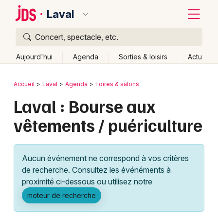
Laval
Concert, spectacle, etc.
Quoi ?
Fermer
Aujourd'hui
Agenda
Sorties & loisirs
Actu
Où ?
Retour
Publier un événement
Accueil
Laval
Agenda
Foires & salons
Laval et alentours
Mayenne (53)
Pays de la Loire
Laval : Bourse aux
Bordeaux
Partout
Près de moi
Changer de lieu
vêtements / puériculture
Colmar
Quand ?
Effacer les dates
Lille
Grands événements
Aujourd'hui
Demain
Ce week-end
Autre
Aucun événement ne correspond à vos critères
Lyon
Activité & Expérience
de recherche. Consultez les événéments à
proximité ci-dessous ou utilisez notre
Marseille
Manifestations
moteur de recherche
Mulhouse
Foires & salons