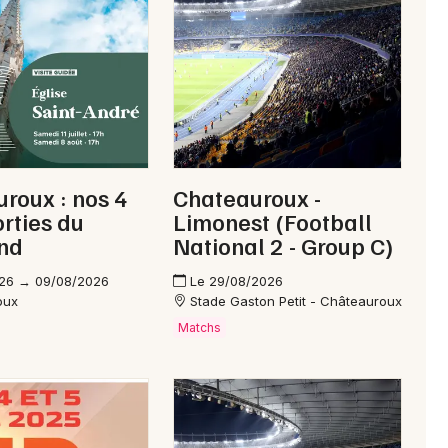
Newsletter des sorties
Artistes en tournée
roux : nos 4
Chateauroux -
Actus au Blanc
orties du
Limonest (Football
nd
National 2 - Group C)
Magazine au Blanc
26 → 09/08/2026
Le 29/08/2026
oux
Stade Gaston Petit - Châteauroux
Matchs