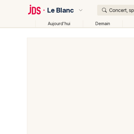
Le Blanc
Concert, sp
Aujourd'hui
Demain
Quoi ?
Où ?
Le Blanc et alentours
Indre (36)
Centre
Partou
Changer de lieu