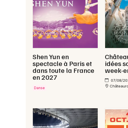
Shen Yun en
Château
spectacle à Paris et
idées s
dans toute la France
week-e
en 2027
07/08/20
Châteaur
Danse