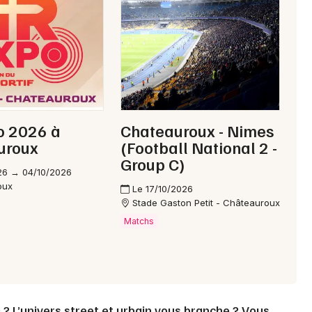
Choisir mes départements
36 - Indre
Mon email
o 2026 à
Chateauroux - Nimes
Je m'abonne
uroux
(Football National 2 -
Group C)
26 → 04/10/2026
oux
Le 17/10/2026
Stade Gaston Petit - Châteauroux
Matchs
c
? L’univers street et urbain vous branche ? Vous