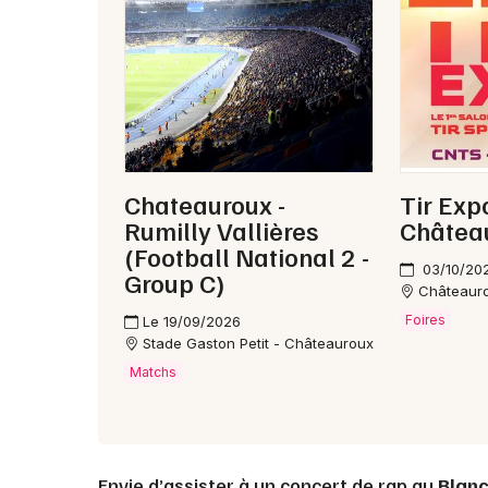
Chateauroux -
Tir Exp
Rumilly Vallières
Châtea
(Football National 2 -
03/10/20
Group C)
Châteaur
Foires
Le 19/09/2026
Stade Gaston Petit - Châteauroux
Matchs
Envie d’assister à un concert de rap au
Blan