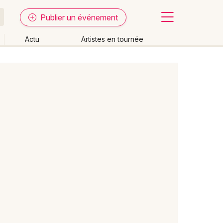
Publier un événement
Actu
Artistes en tournée
Fermer
Effacer les dates
week-end
Autre