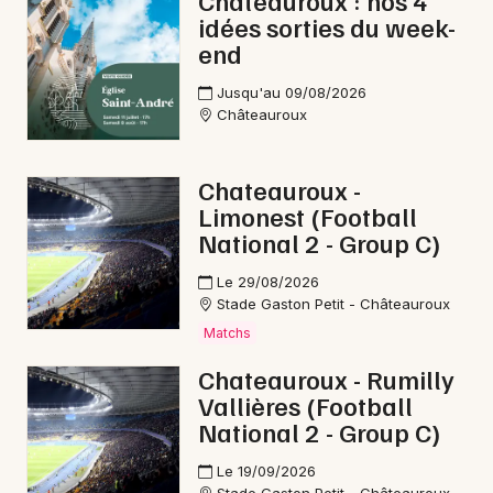
Châteauroux : nos 4
idées sorties du week-
Conférences dans le Centre-Val de Loire
end
Jusqu'au 09/08/2026
Châteauroux
Newsletter des sorties
Chateauroux -
Limonest (Football
Artistes en tournée
National 2 - Group C)
Actus au Blanc
Le 29/08/2026
Stade Gaston Petit - Châteauroux
Magazine au Blanc
Matchs
Chateauroux - Rumilly
Vallières (Football
National 2 - Group C)
Le 19/09/2026