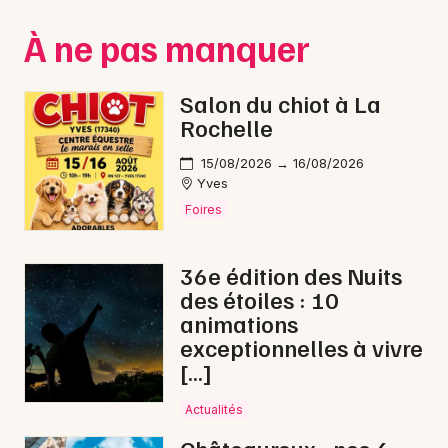
Montpellier
À ne pas manquer
Spectacles
Nantes
Concerts
Nice
Salon du chiot à La
Rochelle
Paris
Sports
15/08/2026 → 16/08/2026
Strasbourg
Soirées
Yves
Foires
Toulouse
Sorties famille
Toutes les villes
36e édition des Nuits
Expos
des étoiles : 10
animations
Sorties & loisirs
exceptionnelles à vivre
[…]
Conférences en Indre
Actualités
Conférences dans le Centre