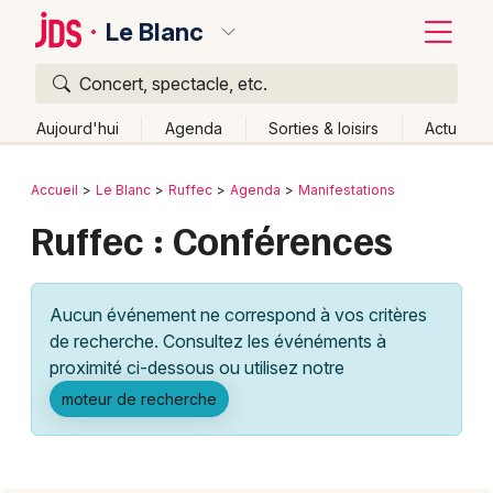
Le Blanc
Concert, spectacle, etc.
Quoi ?
Fermer
Aujourd'hui
Agenda
Sorties & loisirs
Actu
Où ?
Retour
Publier un événement
Accueil
Le Blanc
Ruffec
Agenda
Manifestations
Le Blanc et alentours
Indre (36)
Centre
Partout
Ruffec : Conférences
Bordeaux
Près de moi
Changer de lieu
Colmar
Quand ?
Effacer les dates
Aucun événement ne correspond à vos critères
Lille
Grands événements
Aujourd'hui
Demain
Ce week-end
Autre
de recherche. Consultez les événéments à
Lyon
proximité ci-dessous ou utilisez notre
Activité & Expérience
moteur de recherche
Marseille
Manifestations
Mulhouse
Foires & salons