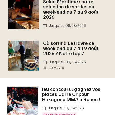
Seine-Maritime : notre
Montpellier
sélection de sorties du
Spectacles
week-end du 7 au 9 août
Nantes
2026
Concerts
Nice
Jusqu'au 09/08/2026
Paris
Sports
Où sortir à Le Havre ce
Strasbourg
week-end du 7 au 9 août
Soirées
2026 ? Notre top 7
Toulouse
Sorties famille
Jusqu'au 09/08/2026
Toutes les villes
Le Havre
Expos
Sorties & loisirs
Jeu concours : gagnez vos
places Carré Or pour
Aujourd'hui dans la Seine-Maritime
Hexagone MMA à Rouen !
Jusqu'au 10/08/2026
Aujourd'hui en Haute-Normandie