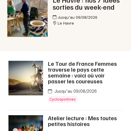
sorties du week-end
Choisir mes départements
Jusqu'au 09/08/2026
Le Havre
76 - Seine-Maritime
Mon email
Je m'abonne
Le Tour de France Femmes
traverse le pays cette
semaine : voici où voir
passer les coureuses
Jusqu'au 09/08/2026
Cyclosportives
Atelier lecture : Mes toutes
petites histoires