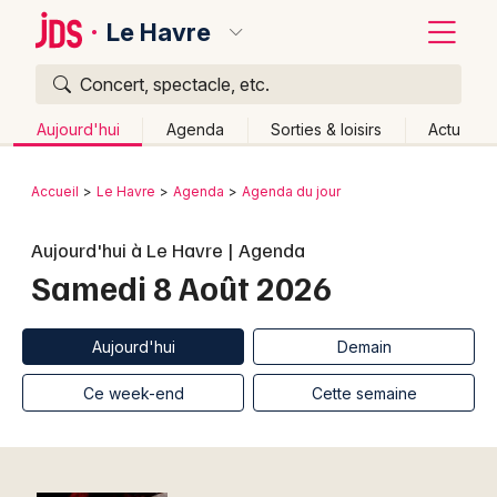
Le Havre
Concert, spectacle, etc.
Quoi ?
Fermer
Aujourd'hui
Agenda
Sorties & loisirs
Actu
Où ?
Retour
Publier un événement
Accueil
Le Havre
Agenda
Agenda du jour
Le Havre et alentours
Seine-Maritime (76)
Bordeaux
Aujourd'hui à Le Havre | Agenda
Haute-Normandie
Partout
Près de moi
Samedi 8 Août 2026
Changer de lieu
Colmar
Quand ?
Effacer les dates
Lille
Grands événements
Aujourd'hui
Demain
Aujourd'hui
Demain
Ce week-end
Autre
Lyon
Activité & Expérience
Ce week-end
Cette semaine
Marseille
Manifestations
Mulhouse
Foires & salons