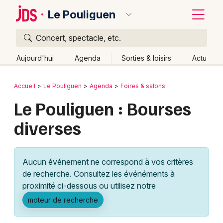
Le Pouliguen
Concert, spectacle, etc.
Quoi ?
Fermer
Aujourd'hui
Agenda
Sorties & loisirs
Actu
Où ?
Retour
Publier un événement
Accueil
Le Pouliguen
Agenda
Foires & salons
Le Pouliguen et alentours
Loire-Atlantique (44)
Le Pouliguen : Bourses
Bordeaux
Pays de la Loire
Partout
Près de moi
Changer de lieu
diverses
Colmar
Quand ?
Effacer les dates
Lille
Grands événements
Aujourd'hui
Demain
Ce week-end
Autre
Aucun événement ne correspond à vos critères
Lyon
Activité & Expérience
de recherche. Consultez les événéments à
proximité ci-dessous ou utilisez notre
Marseille
Manifestations
moteur de recherche
Mulhouse
Foires & salons