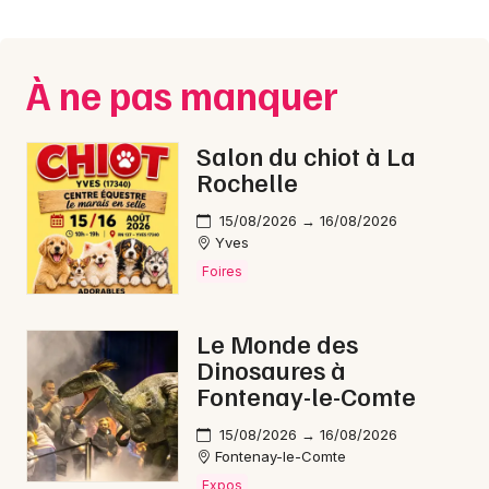
Montpellier
Spectacles
Nantes
À ne pas manquer
Concerts
Nice
Paris
Sports
Salon du chiot à La
Rochelle
Strasbourg
Soirées
15/08/2026 → 16/08/2026
Toulouse
Yves
Sorties famille
Foires
Toutes les villes
Expos
Le Monde des
Sorties & loisirs
Dinosaures à
Fontenay-le-Comte
Bourses en Loire-Atlantique
15/08/2026 → 16/08/2026
Fontenay-le-Comte
Bourses dans les Pays de la Loire
Expos