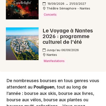
19/09/2026 → 21/03/2027
Choisir mes départements
Théâtre Sémaphore - Nantes
44 - Loire-Atlantique
Concerts
Le Voyage à Nantes
Mon email
2026 : programme
culturel de l'été
Je m'abonne
Jusqu'au 06/09/2026
Nantes
Manifestations
De nombreuses bourses en tous genres vous
attendent au
Pouliguen
, tout au long de
l’année : bourse aux skis, bourse aux livres,
bourse aux vélos, bourse aux plantes ou