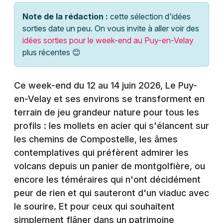
Montpellier
Note de la rédaction :
cette sélection d'idées
Spectacles
Nantes
sorties date un peu. On vous invite à aller voir des
idées sorties pour le week-end au Puy-en-Velay
Concerts
Nice
plus récentes 😊
Paris
Sports
Ce week-end du 12 au 14 juin 2026, Le Puy-
Strasbourg
Soirées
en-Velay et ses environs se transforment en
Toulouse
terrain de jeu grandeur nature pour tous les
Sorties famille
profils : les mollets en acier qui s'élancent sur
Toutes les villes
les chemins de Compostelle, les âmes
Expos
contemplatives qui préfèrent admirer les
Sorties & loisirs
volcans depuis un panier de montgolfière, ou
encore les téméraires qui n'ont décidément
Agenda en Haute-Loire
peur de rien et qui sauteront d'un viaduc avec
le sourire. Et pour ceux qui souhaitent
Agenda en Auvergne
simplement flâner dans un patrimoine