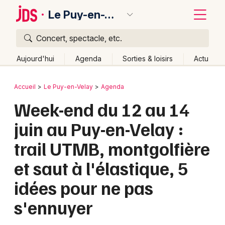
Le Puy-en-Velay
Concert, spectacle, etc.
Quoi ?
Fermer
Aujourd'hui
Agenda
Sorties & loisirs
Actu
Où ?
Retour
Publier un événement
Accueil
Le Puy-en-Velay
Agenda
Le Puy-en-Velay et alentours
Haute-Loire (43)
Week-end du 12 au 14
Bordeaux
Auvergne
Partout
Près de moi
Changer de lieu
juin au Puy-en-Velay :
Colmar
Quand ?
Effacer les dates
trail UTMB, montgolfière
Lille
Grands événements
Aujourd'hui
Demain
Ce week-end
Autre
et saut à l'élastique, 5
Lyon
Activité & Expérience
idées pour ne pas
Marseille
Manifestations
s'ennuyer
Mulhouse
Foires & salons